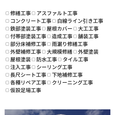
修繕工事
アスファルト工事
コンクリート工事
白線ライン引き工事
鉄部塗装工事
屋根カバー
大工工事
付帯部塗装工事
造成工事
舗装工事
部分床補修工事
雨漏り修繕工事
外壁補修工事
大規模修繕
外壁塗装
屋根塗装
防水工事
タイル工事
注入工事
シーリング工事
長尺シート工事
下地補修工事
各種リペア工事
クリーニング工事
仮設足場工事