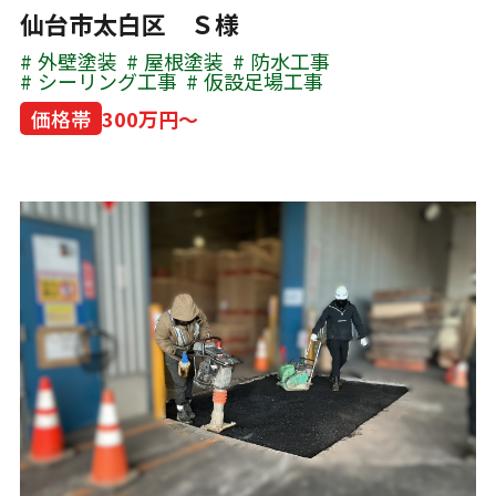
仙台市太白区 Ｓ様
外壁塗装
屋根塗装
防水工事
シーリング工事
仮設足場工事
価格帯
300万円～