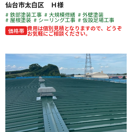
仙台市太白区 Ｈ様
鉄部塗装工事
大規模修繕
外壁塗装
屋根塗装
シーリング工事
仮設足場工事
費用は個別見積となりますので、どうぞ
価格帯
お気軽にご相談ください。