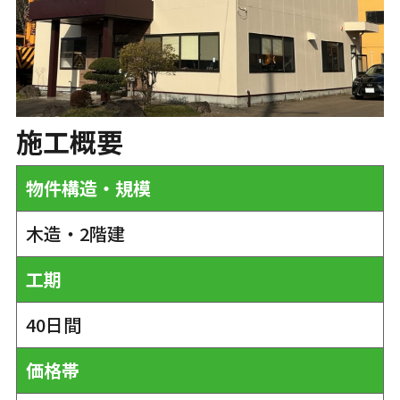
施工概要
物件構造・規模
木造・2階建
工期
40日間
価格帯