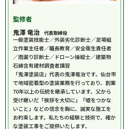
監修者
鬼澤 竜治
代表取締役
一級塗装技能士／外装劣化診断士／足場組
立作業主任者／職長教育／安全衛生責任者
／雨漏り診断士／ドローン操縦士／建築物
石綿含有建材調査者講習
「鬼澤塗装店」代表の鬼澤竜治です。仙台市
で地域密着型の塗装業務を行っており、創業
70年以上の伝統を継承しています。父から
受け継いだ「挨拶を大切に」「嘘をつかな
いこと」などの信念を胸に、誠実な施工を
お約束します。私たちの経験と技術で、確か
な塗装工事をご提供いたします。