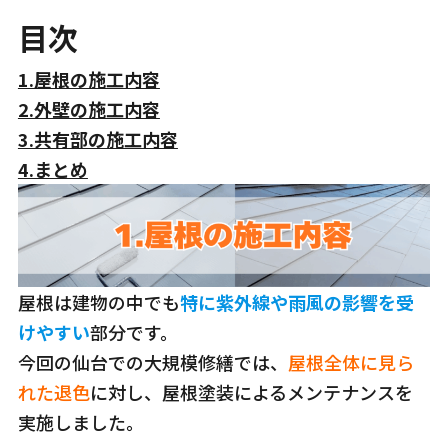
目次
1.屋根の施工内容
2.外壁の施工内容
3.共有部の施工内容
4.まとめ
屋根は建物の中でも
特に紫外線や雨風の影響を受
けやすい
部分です。
今回の仙台での大規模修繕では、
屋根全体に見ら
れた退色
に対し、屋根塗装によるメンテナンスを
実施しました。