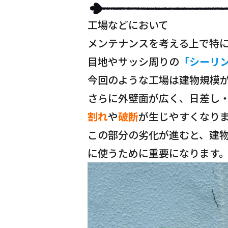
工場などにおいて
メンテナンスを考える上で特
目地やサッシ周りの
「シーリ
今回のような工場は建物規模
さらに外壁面が広く、日差し
割れ
や
破断
が生じやすくなり
この部分の劣化が進むと、建
に使うために重要になります