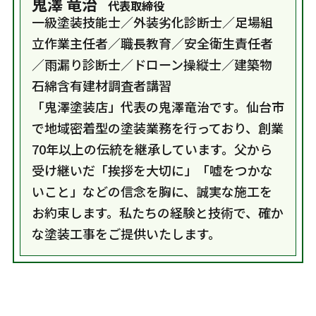
鬼澤 竜治
代表取締役
一級塗装技能士／外装劣化診断士／足場組
立作業主任者／職長教育／安全衛生責任者
／雨漏り診断士／ドローン操縦士／建築物
石綿含有建材調査者講習
「鬼澤塗装店」代表の鬼澤竜治です。仙台市
で地域密着型の塗装業務を行っており、創業
70年以上の伝統を継承しています。父から
受け継いだ「挨拶を大切に」「嘘をつかな
いこと」などの信念を胸に、誠実な施工を
お約束します。私たちの経験と技術で、確か
な塗装工事をご提供いたします。