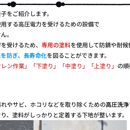
様子をご紹介します。
使用する高圧電力を受けるための設備で
せん。
響を受けるため、
専用の塗料
を使用して防錆や耐候
化を防ぎ、長寿命化
を図ることができます。
ケレン作業」「下塗り」「中塗り」「上塗り」
の順
汚れやサビ、ホコリなどを取り除くための
高圧洗浄
なり、塗料がしっかりと定着する下地が整います。