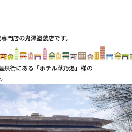
装専門店の鬼澤塗装店です。
温泉街にある
「ホテル華乃湯」様
の
た。