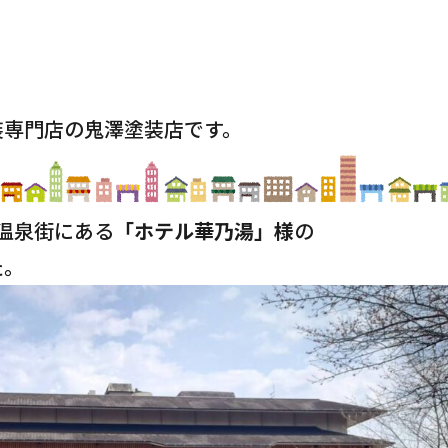
装専門店の鬼澤塗装店です。
温泉街にある
「ホテル華乃湯」様
の
た。