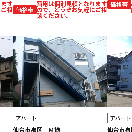
ります
費用は個別見積となります
価格帯
にご相
価格帯
ので、どうぞお気軽にご相
談ください。
アパート
アパート
仙台市泉区 Ｍ様
仙台市泉