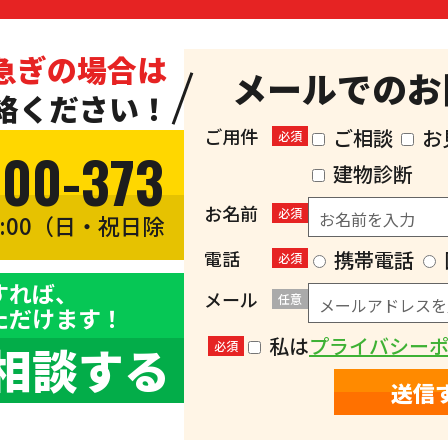
急ぎの場合は
メールでのお
絡ください！
ご用件
ご相談
お
必須
300-373
建物診断
お名前
必須
8:00（日・祝日除
）
電話
携帯電話
必須
すれば、
メール
任意
ただけます！
私は
プライバシー
相談する
必須