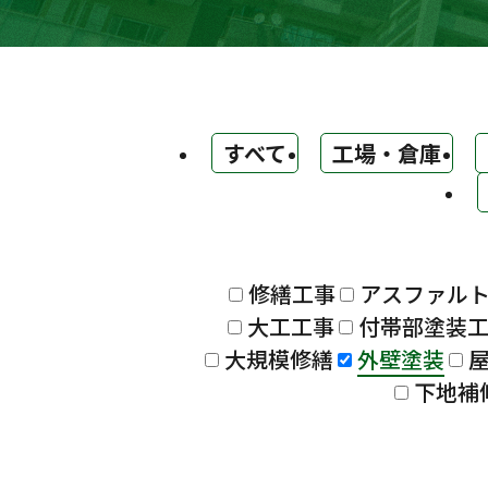
すべて
工場・倉庫
修繕工事
アスファル
大工工事
付帯部塗装
大規模修繕
外壁塗装
下地補