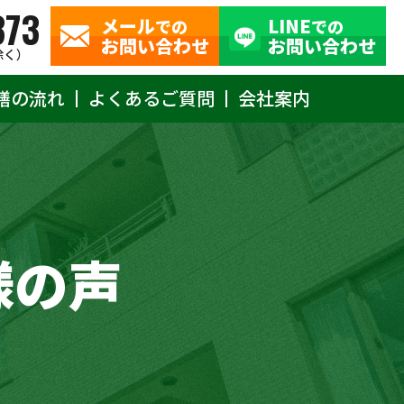
373
メール
LINE
での
での
お問い合わせ
お問い合わせ
除く）
繕の流れ
よくあるご質問
会社案内
様の声