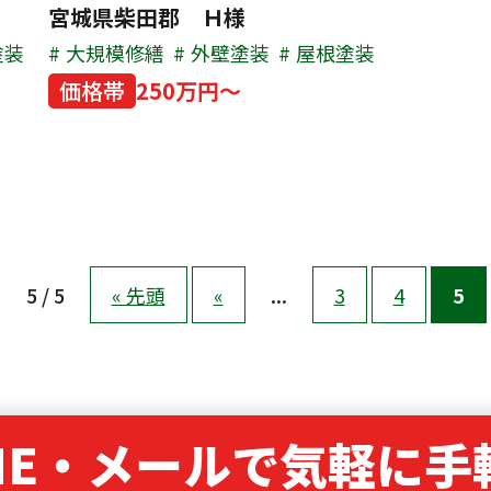
宮城県柴田郡 Ｈ様
塗装
大規模修繕
外壁塗装
屋根塗装
価格帯
250万円～
5 / 5
« 先頭
«
...
3
4
5
NE・
メールで気軽に手