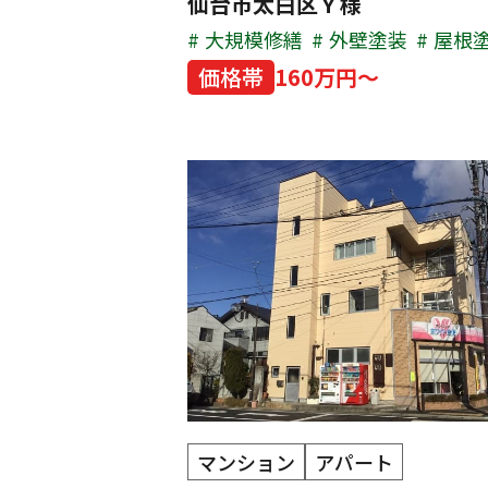
仙台市太白区Ｙ様
大規模修繕
外壁塗装
屋根
価格帯
160万円～
マンション
アパート