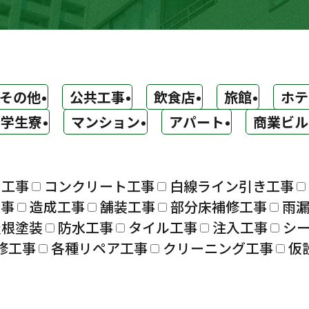
その他
公共工事
飲食店
旅館
ホテ
学生寮
マンション
アパート
商業ビル
ト工事
コンクリート工事
白線ライン引き工事
工事
造成工事
舗装工事
部分床補修工事
雨
屋根塗装
防水工事
タイル工事
注入工事
シ
修工事
各種リペア工事
クリーニング工事
仮