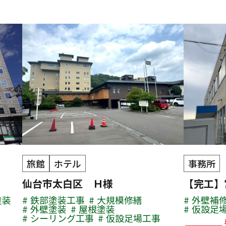
旅館
ホテル
事務所
仙台市太白区 Ｈ様
【完工】
塗装
鉄部塗装工事
大規模修繕
外壁補
外壁塗装
屋根塗装
仮設足
シーリング工事
仮設足場工事