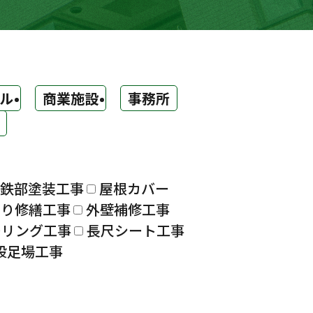
ル
商業施設
事務所
鉄部塗装工事
屋根カバー
漏り修繕工事
外壁補修工事
ーリング工事
長尺シート工事
設足場工事