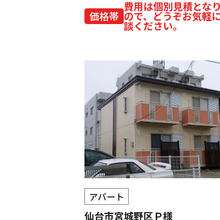
費用は個別見積とな
価格帯
ので、どうぞお気軽
談ください。
アパート
仙台市宮城野区Ｐ様