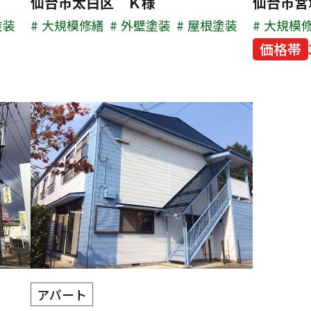
仙台市太白区 Ｋ様
仙台市宮
塗装
大規模修繕
外壁塗装
屋根塗装
大規模
価格帯
アパート