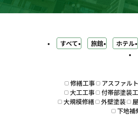
すべて
旅館
ホテル
修繕工事
アスファル
大工工事
付帯部塗装
大規模修繕
外壁塗装
下地補