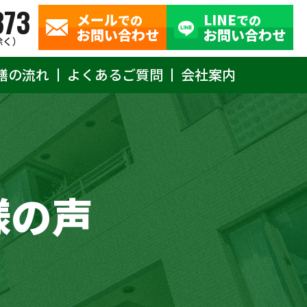
373
メール
LINE
での
での
お問い合わせ
お問い合わせ
除く）
繕の流れ
よくあるご質問
会社案内
様の声