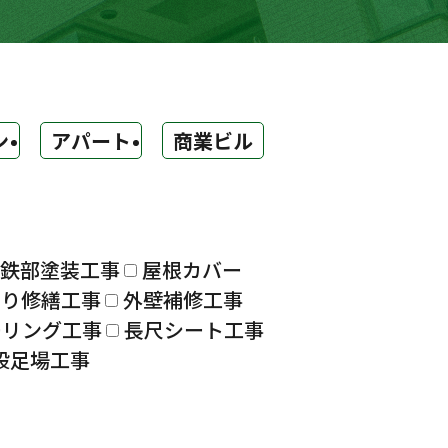
ン
アパート
商業ビル
鉄部塗装工事
屋根カバー
漏り修繕工事
外壁補修工事
ーリング工事
長尺シート工事
設足場工事