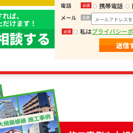
）
電話
携帯電話
必須
すれば、
メール
任意
ただけます！
私は
プライバシー
相談する
必須