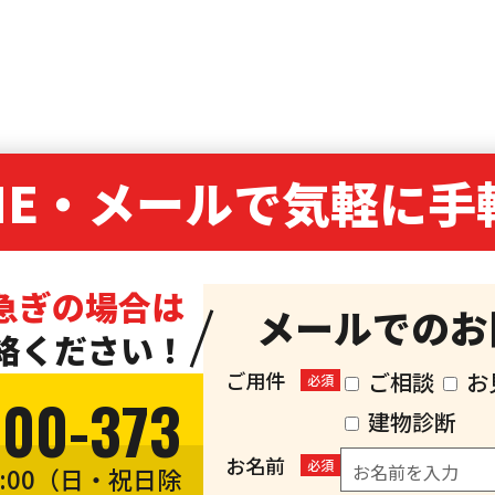
NE・
メールで気軽に手
急ぎの場合は
メールでのお
絡ください！
ご用件
ご相談
お
必須
300-373
建物診断
お名前
必須
8:00（日・祝日除