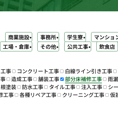
商業施設
事務所
学生寮
マンショ
工場・倉庫
その他
公共工事
飲食店
ト工事
コンクリート工事
白線ライン引き工事
工事
造成工事
舗装工事
部分床補修工事
雨
屋根塗装
防水工事
タイル工事
注入工事
シ
修工事
各種リペア工事
クリーニング工事
仮