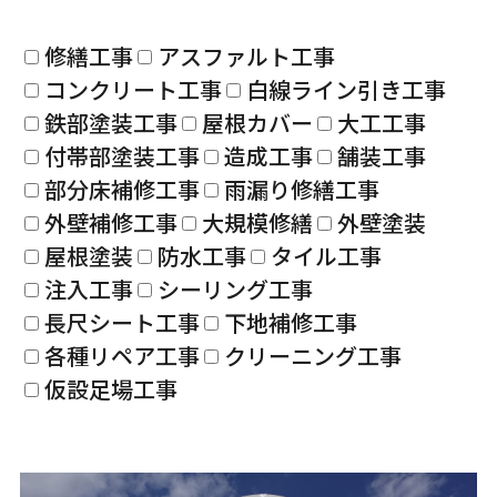
修繕工事
アスファルト工事
コンクリート工事
白線ライン引き工事
鉄部塗装工事
屋根カバー
大工工事
付帯部塗装工事
造成工事
舗装工事
部分床補修工事
雨漏り修繕工事
外壁補修工事
大規模修繕
外壁塗装
屋根塗装
防水工事
タイル工事
注入工事
シーリング工事
長尺シート工事
下地補修工事
各種リペア工事
クリーニング工事
仮設足場工事