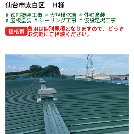
仙台市太白区 Ｈ様
鉄部塗装工事
大規模修繕
外壁塗装
屋根塗装
シーリング工事
仮設足場工事
費用は個別見積となりますので、どうぞ
価格帯
お気軽にご相談ください。