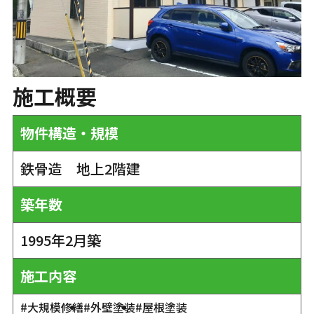
施工概要
物件構造・規模
鉄骨造 地上2階建
築年数
1995年2月築
施工内容
#大規模修繕
#外壁塗装
#屋根塗装