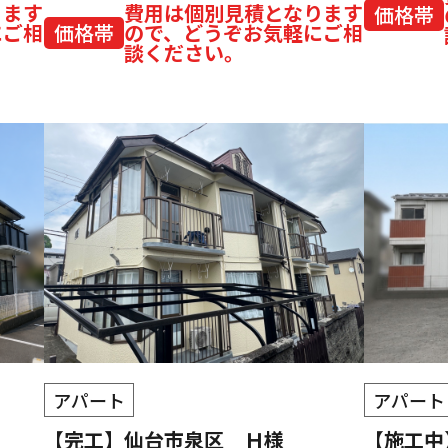
ります
費用は個別見積となります
価格帯
にご相
価格帯
ので、どうぞお気軽にご相
談ください。
アパート
アパート
【完工】仙台市泉区 Ｈ様
【施工中