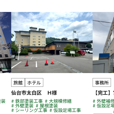
旅館
ホテル
事務所
仙台市太白区 Ｈ様
【完工】
塗装
鉄部塗装工事
大規模修繕
外壁補
外壁塗装
屋根塗装
仮設足
シーリング工事
仮設足場工事