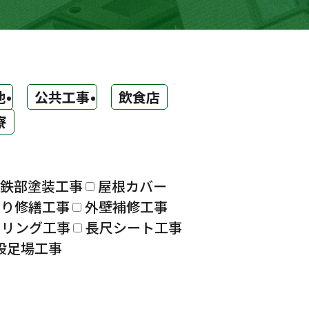
他
公共工事
飲食店
寮
鉄部塗装工事
屋根カバー
漏り修繕工事
外壁補修工事
ーリング工事
長尺シート工事
設足場工事