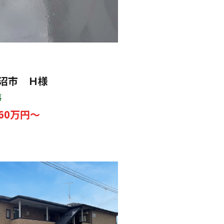
沼市 Ｈ様
事
60万円～