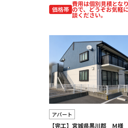
費用は個別見積とな
価格帯
ので、どうぞお気軽
談ください。
アパート
【完工】宮城県黒川郡 Ｍ様