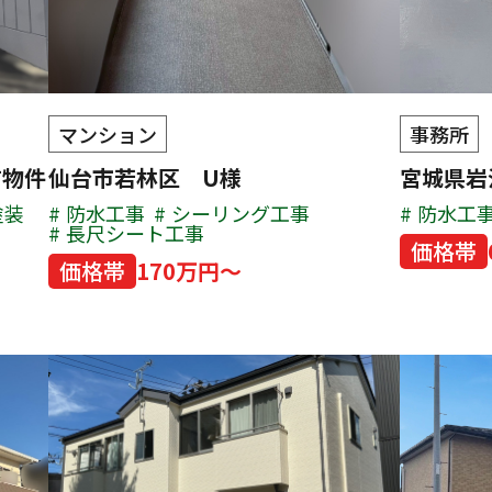
マンション
事務所
有物件
仙台市若林区 U様
宮城県岩
塗装
防水工事
シーリング工事
防水工
長尺シート工事
価格帯
価格帯
170万円～