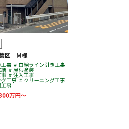
青葉区 Ｍ様
装工事
白線ライン引き工事
修繕
屋根塗装
工事
注入工事
ング工事
クリーニング工事
場工事
300万円～