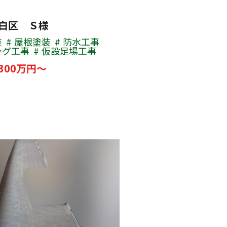
白区 Ｓ様
装
屋根塗装
防水工事
ング工事
仮設足場工事
300万円～