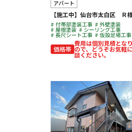
アパート
【施工中】仙台市太白区 Ｒ
付帯部塗装工事
外壁塗装
屋根塗装
シーリング工事
長尺シート工事
仮設足場工事
費用は個別見積とな
価格帯
ので、どうぞお気軽
談ください。