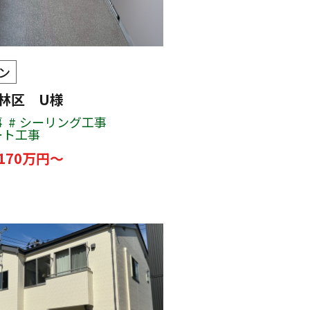
ン
林区 U様
事
シーリング工事
ート工事
170万円～