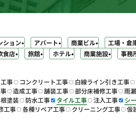
ンション
アパート
商業ビル
工場・倉
飲食店
旅館
ホテル
商業施設
事務
ト工事
コンクリート工事
白線ライン引き工事
工事
造成工事
舗装工事
部分床補修工事
雨
屋根塗装
防水工事
タイル工事
注入工事
シ
修工事
各種リペア工事
クリーニング工事
仮