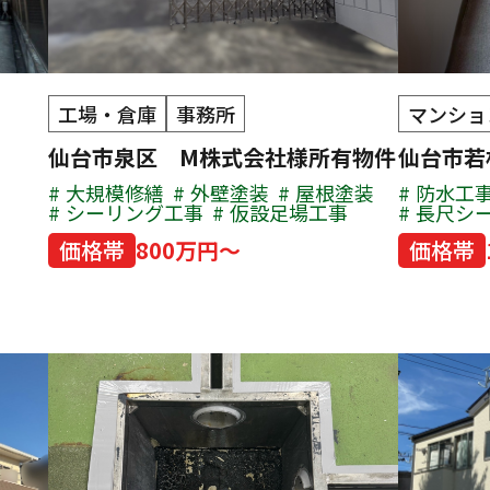
工場・倉庫
事務所
マンショ
仙台市泉区 M株式会社様所有物件
仙台市若
大規模修繕
外壁塗装
屋根塗装
防水工
シーリング工事
仮設足場工事
長尺シ
価格帯
800万円～
価格帯