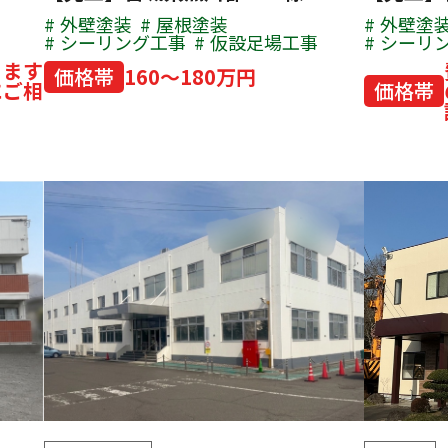
外壁塗装
屋根塗装
外壁塗
シーリング工事
仮設足場工事
シーリ
ります
価格帯
160～180万円
にご相
価格帯