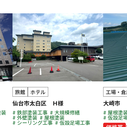
旅館
ホテル
工場・倉
仙台市太白区 Ｈ様
大崎市
塗装
鉄部塗装工事
大規模修繕
屋根塗
外壁塗装
屋根塗装
仮設足
シーリング工事
仮設足場工事