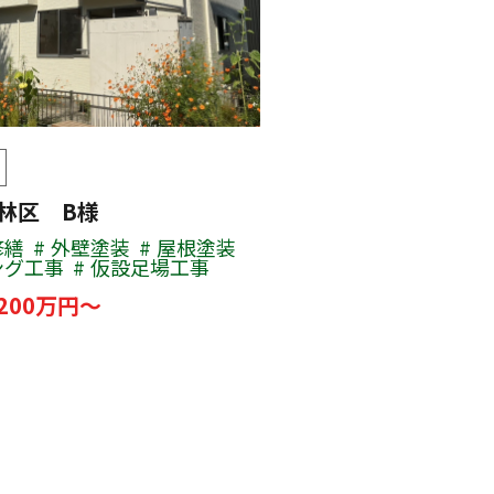
若林区 B様
修繕
外壁塗装
屋根塗装
ング工事
仮設足場工事
200万円～