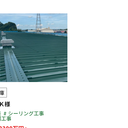
庫
 Ｋ様
装
シーリング工事
場工事