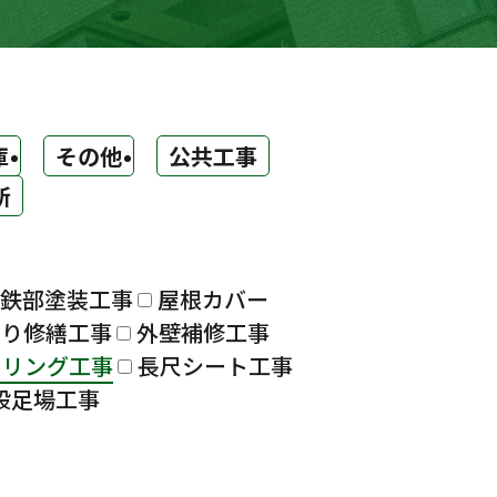
庫
その他
公共工事
所
鉄部塗装工事
屋根カバー
漏り修繕工事
外壁補修工事
ーリング工事
長尺シート工事
設足場工事