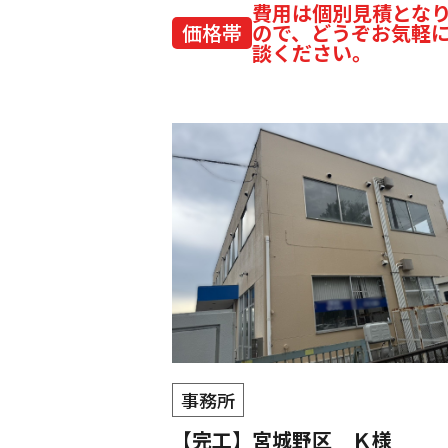
費用は個別見積とな
価格帯
ので、どうぞお気軽
談ください。
事務所
【完工】宮城野区 Ｋ様