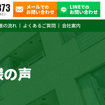
373
メール
LINE
での
での
お問い合わせ
お問い合わせ
除く）
繕の流れ
よくあるご質問
会社案内
様の声