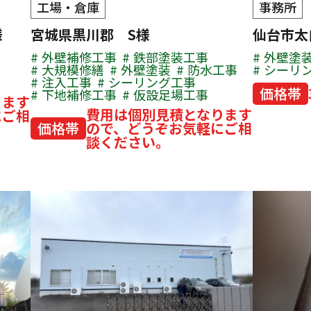
工場・倉庫
事務所
様
宮城県黒川郡 S様
仙台市太
外壁補修工事
鉄部塗装工事
外壁塗
大規模修繕
外壁塗装
防水工事
シーリ
注入工事
シーリング工事
価格帯
下地補修工事
仮設足場工事
ります
費用は個別見積となります
にご相
価格帯
ので、どうぞお気軽にご相
談ください。