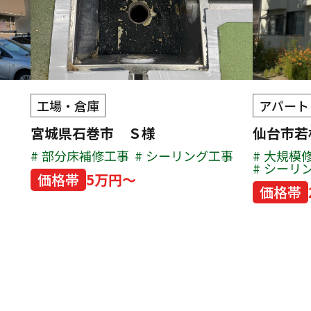
工場・倉庫
アパート
宮城県石巻市 Ｓ様
仙台市
部分床補修工事
シーリング工事
大規模
シーリ
価格帯
5万円～
価格帯