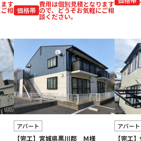
価格帯
ります
費用は個別見積となります
にご相
価格帯
ので、どうぞお気軽にご相
談ください。
アパート
アパート
【完工】宮城県黒川郡 Ｍ様
【完工