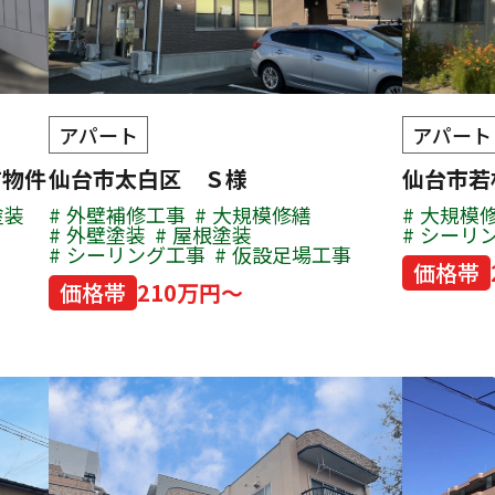
アパート
アパート
有物件
仙台市太白区 Ｓ様
仙台市
塗装
外壁補修工事
大規模修繕
大規模
外壁塗装
屋根塗装
シーリ
シーリング工事
仮設足場工事
価格帯
価格帯
210万円～