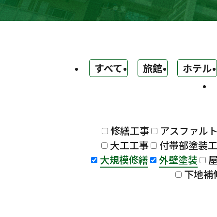
すべて
旅館
ホテル
修繕工事
アスファル
大工工事
付帯部塗装
大規模修繕
外壁塗装
下地補