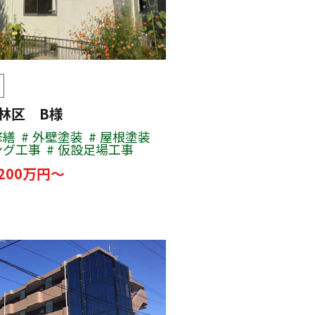
若林区 B様
修繕
外壁塗装
屋根塗装
ング工事
仮設足場工事
200万円～