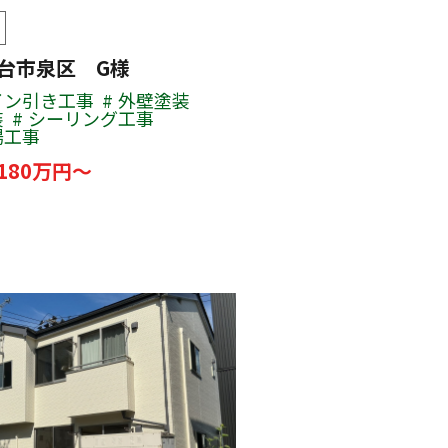
仙台市泉区 G様
イン引き工事
外壁塗装
装
シーリング工事
場工事
180万円～