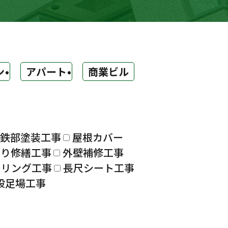
ン
アパート
商業ビル
鉄部塗装工事
屋根カバー
漏り修繕工事
外壁補修工事
ーリング工事
長尺シート工事
設足場工事