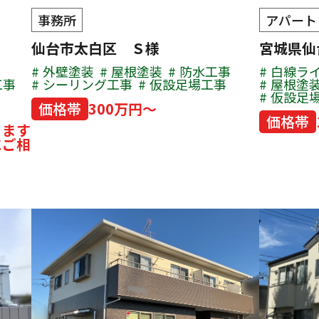
事務所
アパート
仙台市太白区 Ｓ様
宮城県
外壁塗装
屋根塗装
防水工事
白線ラ
工事
シーリング工事
仮設足場工事
屋根塗
仮設足
価格帯
300万円～
価格帯
ります
にご相