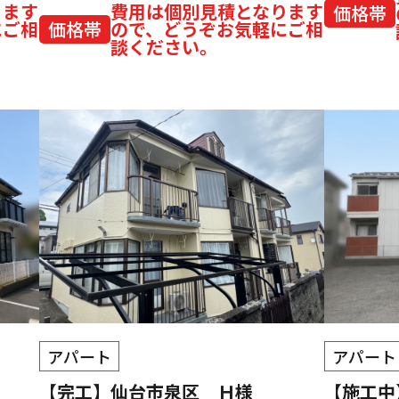
ります
費用は個別見積となります
価格帯
にご相
価格帯
ので、どうぞお気軽にご相
談ください。
アパート
アパート
【完工】仙台市泉区 Ｈ様
【施工中