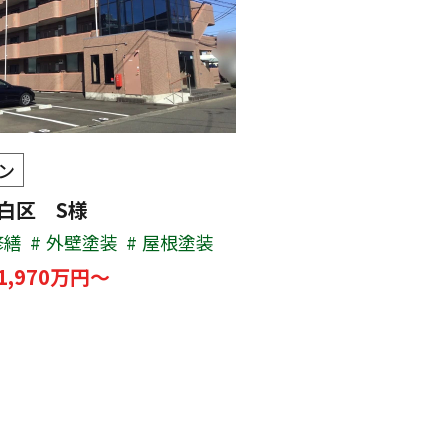
ン
太白区 S様
修繕
外壁塗装
屋根塗装
1,970万円～