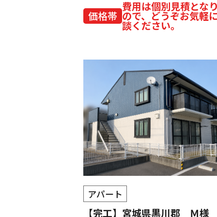
費用は個別見積とな
価格帯
ので、どうぞお気軽
談ください。
アパート
【完工】宮城県黒川郡 Ｍ様