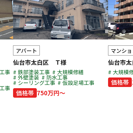
アパート
マンショ
仙台市太白区 Ｔ様
仙台市
工事
鉄部塗装工事
大規模修繕
大規模
外壁塗装
防水工事
価格帯
シーリング工事
仮設足場工事
工事
価格帯
750万円～