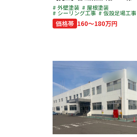
外壁塗装
屋根塗装
シーリング工事
仮設足場工事
価格帯
160～180万円