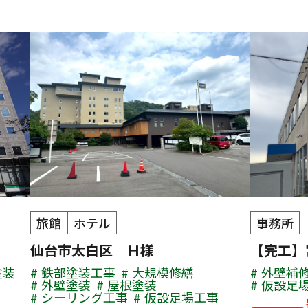
旅館
ホテル
事務所
仙台市太白区 Ｈ様
【完工】
塗装
鉄部塗装工事
大規模修繕
外壁補
外壁塗装
屋根塗装
仮設足
シーリング工事
仮設足場工事