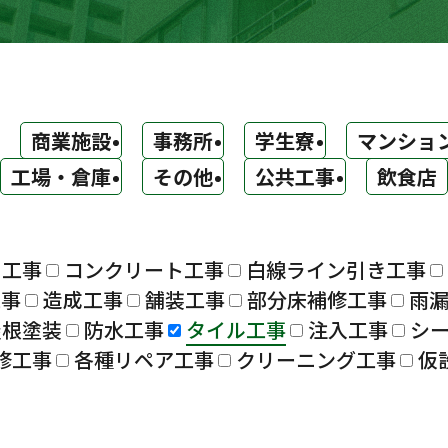
商業施設
事務所
学生寮
マンショ
工場・倉庫
その他
公共工事
飲食店
ト工事
コンクリート工事
白線ライン引き工事
工事
造成工事
舗装工事
部分床補修工事
雨
屋根塗装
防水工事
タイル工事
注入工事
シ
修工事
各種リペア工事
クリーニング工事
仮