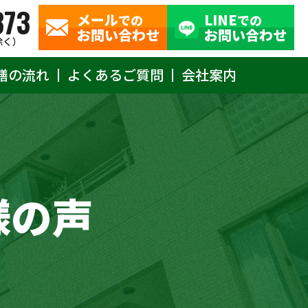
373
メール
LINE
での
での
お問い合わせ
お問い合わせ
除く）
繕の流れ
よくあるご質問
会社案内
様の声