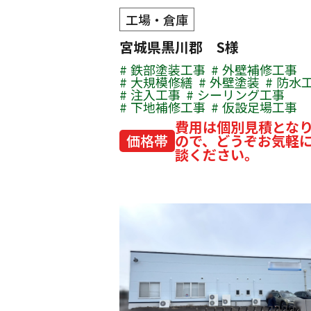
工場・倉庫
宮城県黒川郡 S様
鉄部塗装工事
外壁補修工事
大規模修繕
外壁塗装
防水
注入工事
シーリング工事
下地補修工事
仮設足場工事
費用は個別見積とな
価格帯
ので、どうぞお気軽
談ください。