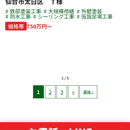
仙台市太白区 Ｔ様
鉄部塗装工事
大規模修繕
外壁塗装
防水工事
シーリング工事
仮設足場工事
価格帯
750万円～
1 / 5
1
2
3
»
最後 »