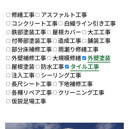
修繕工事
アスファルト工事
コンクリート工事
白線ライン引き工事
鉄部塗装工事
屋根カバー
大工工事
付帯部塗装工事
造成工事
舗装工事
部分床補修工事
雨漏り修繕工事
外壁補修工事
大規模修繕
外壁塗装
屋根塗装
防水工事
タイル工事
注入工事
シーリング工事
長尺シート工事
下地補修工事
各種リペア工事
クリーニング工事
仮設足場工事