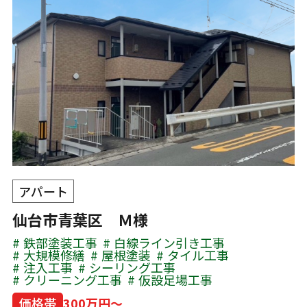
アパート
仙台市青葉区 Ｍ様
鉄部塗装工事
白線ライン引き工事
大規模修繕
屋根塗装
タイル工事
注入工事
シーリング工事
クリーニング工事
仮設足場工事
価格帯
300万円～