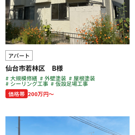
アパート
仙台市若林区 B様
大規模修繕
外壁塗装
屋根塗装
シーリング工事
仮設足場工事
価格帯
200万円～