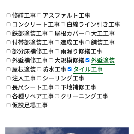
修繕工事
アスファルト工事
コンクリート工事
白線ライン引き工事
鉄部塗装工事
屋根カバー
大工工事
付帯部塗装工事
造成工事
舗装工事
部分床補修工事
雨漏り修繕工事
外壁補修工事
大規模修繕
外壁塗装
屋根塗装
防水工事
タイル工事
注入工事
シーリング工事
長尺シート工事
下地補修工事
各種リペア工事
クリーニング工事
仮設足場工事