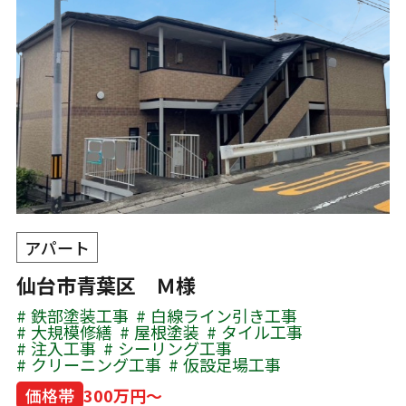
アパート
仙台市青葉区 Ｍ様
鉄部塗装工事
白線ライン引き工事
大規模修繕
屋根塗装
タイル工事
注入工事
シーリング工事
クリーニング工事
仮設足場工事
価格帯
300万円～