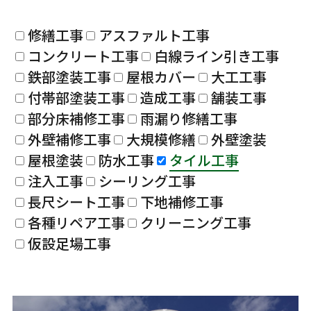
修繕工事
アスファルト工事
コンクリート工事
白線ライン引き工事
鉄部塗装工事
屋根カバー
大工工事
付帯部塗装工事
造成工事
舗装工事
部分床補修工事
雨漏り修繕工事
外壁補修工事
大規模修繕
外壁塗装
屋根塗装
防水工事
タイル工事
注入工事
シーリング工事
長尺シート工事
下地補修工事
各種リペア工事
クリーニング工事
仮設足場工事