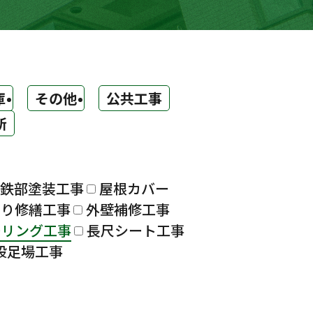
庫
その他
公共工事
所
鉄部塗装工事
屋根カバー
漏り修繕工事
外壁補修工事
ーリング工事
長尺シート工事
設足場工事