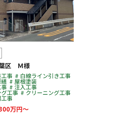
青葉区 Ｍ様
装工事
白線ライン引き工事
修繕
屋根塗装
工事
注入工事
ング工事
クリーニング工事
場工事
300万円～