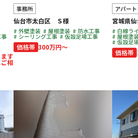
事務所
アパート
仙台市太白区 Ｓ様
宮城県
外壁塗装
屋根塗装
防水工事
白線ラ
工事
シーリング工事
仮設足場工事
屋根塗
仮設足
価格帯
300万円～
価格帯
ります
にご相