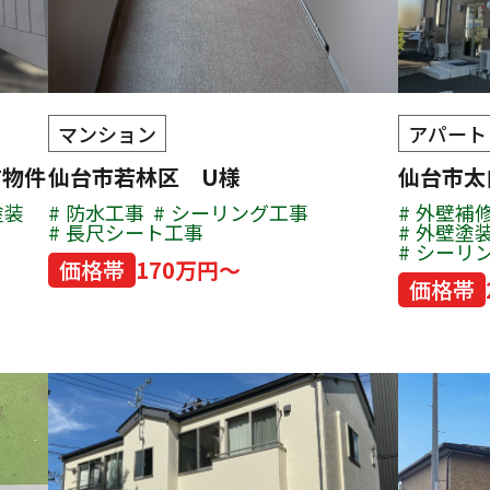
マンション
アパート
有物件
仙台市若林区 U様
仙台市
塗装
防水工事
シーリング工事
外壁補
長尺シート工事
外壁塗
シーリ
価格帯
170万円～
価格帯