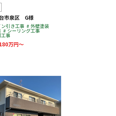
仙台市泉区 G様
イン引き工事
外壁塗装
装
シーリング工事
場工事
180万円～