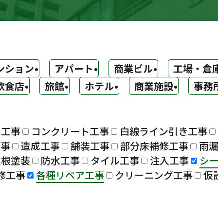
ンション
アパート
商業ビル
工場・倉
飲食店
旅館
ホテル
商業施設
事務
ト工事
コンクリート工事
白線ライン引き工事
工事
造成工事
舗装工事
部分床補修工事
雨
屋根塗装
防水工事
タイル工事
注入工事
シ
修工事
各種リペア工事
クリーニング工事
仮