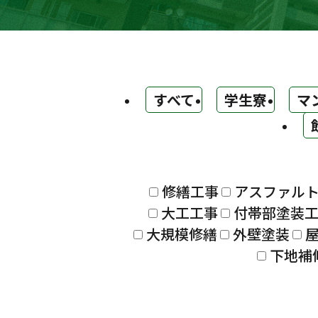
すべて
学生寮
マ
修繕工事
アスファル
大工工事
付帯部塗装
大規模修繕
外壁塗装
下地補