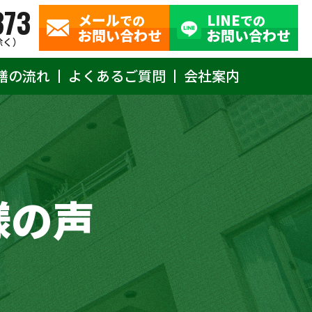
373
メール
LINE
での
での
お問い合わせ
お問い合わせ
除く）
繕の流れ
よくあるご質問
会社案内
様の声