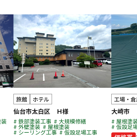
旅館
ホテル
工場・倉
仙台市太白区 Ｈ様
大崎市
塗装
鉄部塗装工事
大規模修繕
屋根塗
外壁塗装
屋根塗装
仮設足
シーリング工事
仮設足場工事