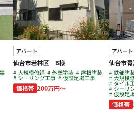
アパート
アパート
仙台市若林区 B様
仙台市
事
大規模修繕
外壁塗装
屋根塗装
鉄部塗
シーリング工事
仮設足場工事
大規模
タイル
価格帯
200万円～
シーリ
仮設足
価格帯