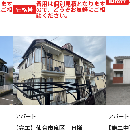
価格帯
ります
費用は個別見積となります
にご相
価格帯
ので、どうぞお気軽にご相
談ください。
アパート
アパート
【完工】仙台市泉区 Ｈ様
【施工中