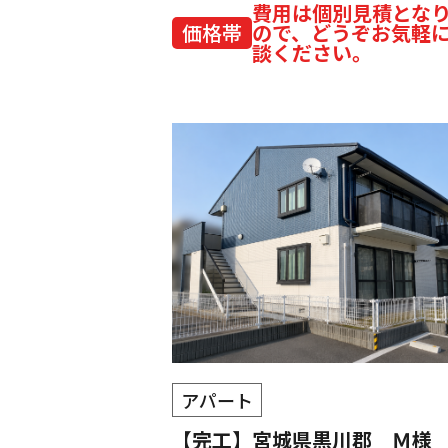
費用は個別見積とな
価格帯
ので、どうぞお気軽
談ください。
アパート
【完工】宮城県黒川郡 Ｍ様