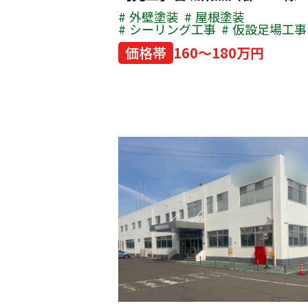
外壁塗装
屋根塗装
シーリング工事
仮設足場工事
価格帯
160～180万円