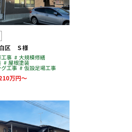
太白区 Ｓ様
修工事
大規模修繕
装
屋根塗装
ング工事
仮設足場工事
210万円～