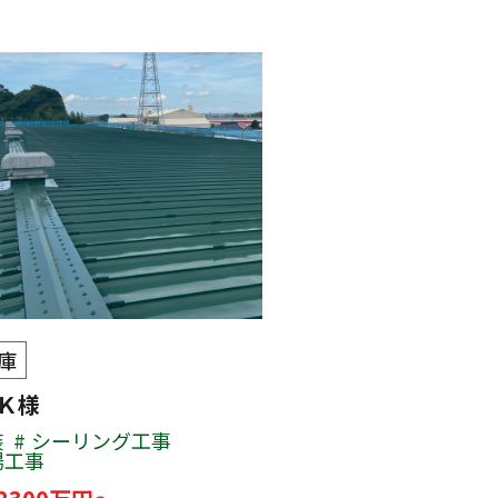
庫
 Ｋ様
装
シーリング工事
場工事