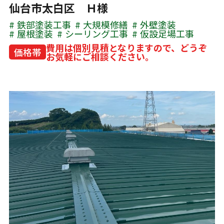
仙台市太白区 Ｈ様
鉄部塗装工事
大規模修繕
外壁塗装
屋根塗装
シーリング工事
仮設足場工事
費用は個別見積となりますので、どうぞ
価格帯
お気軽にご相談ください。