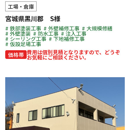
工場・倉庫
宮城県黒川郡 S様
鉄部塗装工事
外壁補修工事
大規模修繕
外壁塗装
防水工事
注入工事
シーリング工事
下地補修工事
仮設足場工事
費用は個別見積となりますので、どうぞ
価格帯
お気軽にご相談ください。