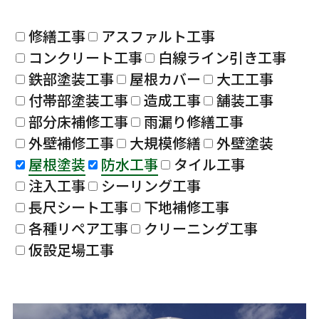
修繕工事
アスファルト工事
コンクリート工事
白線ライン引き工事
鉄部塗装工事
屋根カバー
大工工事
付帯部塗装工事
造成工事
舗装工事
部分床補修工事
雨漏り修繕工事
外壁補修工事
大規模修繕
外壁塗装
屋根塗装
防水工事
タイル工事
注入工事
シーリング工事
長尺シート工事
下地補修工事
各種リペア工事
クリーニング工事
仮設足場工事