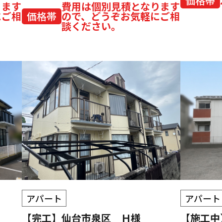
価格帯
ります
費用は個別見積となります
にご相
価格帯
ので、どうぞお気軽にご相
談ください。
アパート
アパート
【完工】仙台市泉区 Ｈ様
【施工中