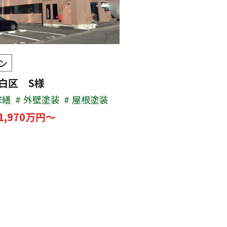
ン
太白区 S様
修繕
外壁塗装
屋根塗装
1,970万円～