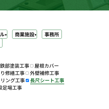
ル
商業施設
事務所
鉄部塗装工事
屋根カバー
漏り修繕工事
外壁補修工事
ーリング工事
長尺シート工事
設足場工事