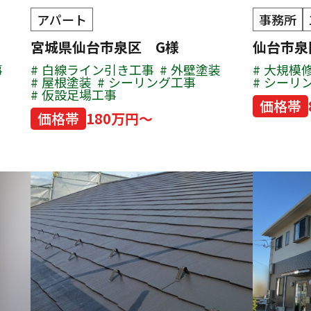
アパート
事務所
宮城県仙台市泉区 G様
仙台市泉
事
白線ライン引き工事
外壁塗装
大規模
屋根塗装
シーリング工事
シーリ
仮設足場工事
価格帯
価格帯
180万円～