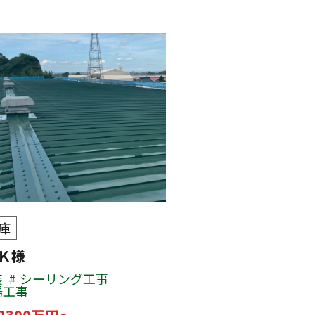
庫
 Ｋ様
装
シーリング工事
場工事