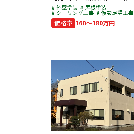
外壁塗装
屋根塗装
シーリング工事
仮設足場工事
価格帯
160～180万円