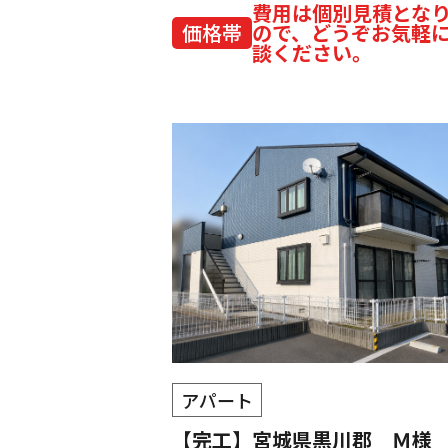
費用は個別見積とな
価格帯
ので、どうぞお気軽
談ください。
アパート
【完工】宮城県黒川郡 Ｍ様