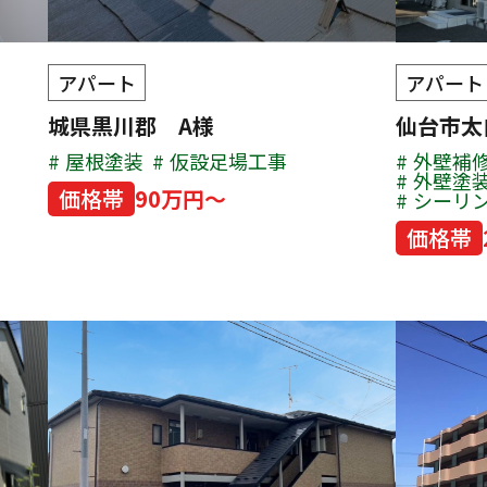
アパート
アパート
城県黒川郡 A様
仙台市
屋根塗装
仮設足場工事
外壁補
外壁塗
価格帯
90万円～
シーリ
価格帯