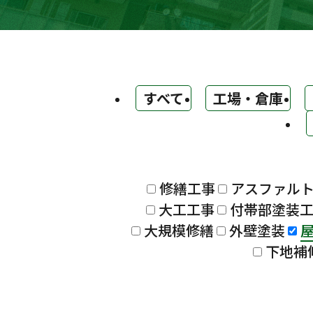
すべて
工場・倉庫
修繕工事
アスファル
大工工事
付帯部塗装
大規模修繕
外壁塗装
下地補