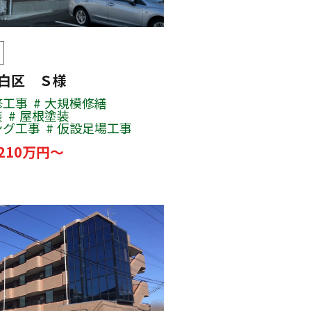
太白区 Ｓ様
修工事
大規模修繕
装
屋根塗装
ング工事
仮設足場工事
210万円～