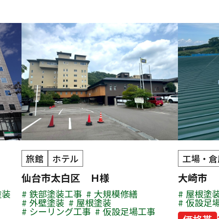
旅館
ホテル
工場・倉
仙台市太白区 Ｈ様
大崎市
塗装
鉄部塗装工事
大規模修繕
屋根塗
外壁塗装
屋根塗装
仮設足
シーリング工事
仮設足場工事