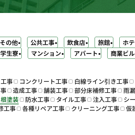
その他
公共工事
飲食店
旅館
ホテ
学生寮
マンション
アパート
商業ビル
ト工事
コンクリート工事
白線ライン引き工事
工事
造成工事
舗装工事
部分床補修工事
雨
屋根塗装
防水工事
タイル工事
注入工事
シ
修工事
各種リペア工事
クリーニング工事
仮