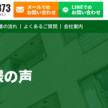
373
メール
LINE
での
での
お問い合わせ
お問い合わせ
除く）
繕の流れ
よくあるご質問
会社案内
様の声