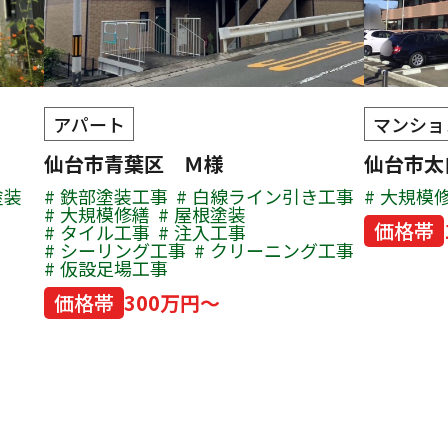
アパート
マンショ
仙台市青葉区 Ｍ様
仙台市
塗装
鉄部塗装工事
白線ライン引き工事
大規模
大規模修繕
屋根塗装
価格帯
タイル工事
注入工事
シーリング工事
クリーニング工事
仮設足場工事
価格帯
300万円～