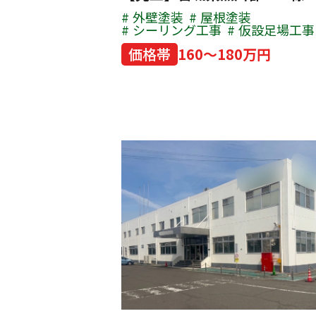
外壁塗装
屋根塗装
シーリング工事
仮設足場工事
価格帯
160～180万円