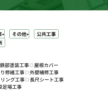
庫
その他
公共工事
所
鉄部塗装工事
屋根カバー
漏り修繕工事
外壁補修工事
ーリング工事
長尺シート工事
設足場工事