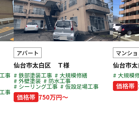
アパート
マンショ
仙台市太白区 Ｔ様
仙台市
工事
鉄部塗装工事
大規模修繕
大規模
外壁塗装
防水工事
価格帯
シーリング工事
仮設足場工事
工事
価格帯
750万円～