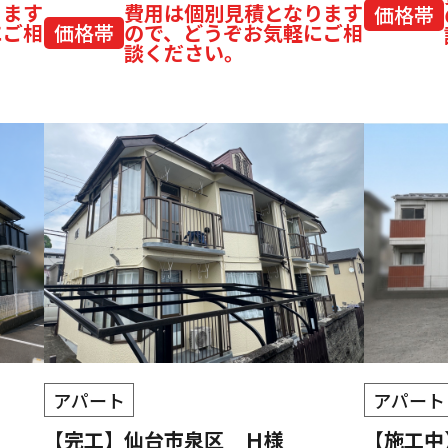
ります
費用は個別見積となります
価格帯
にご相
価格帯
ので、どうぞお気軽にご相
談ください。
アパート
アパート
【完工】仙台市泉区 Ｈ様
【施工中