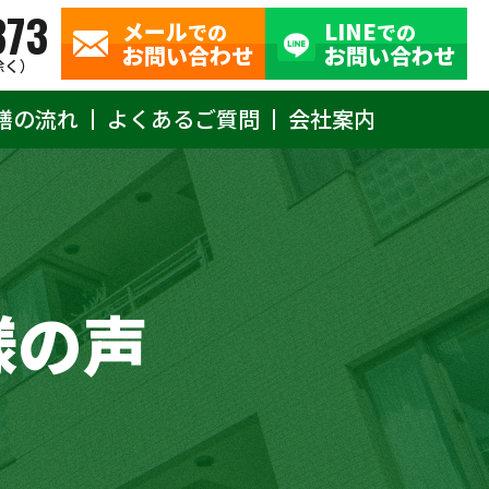
373
メール
LINE
での
での
お問い合わせ
お問い合わせ
除く）
繕の流れ
よくあるご質問
会社案内
様の声