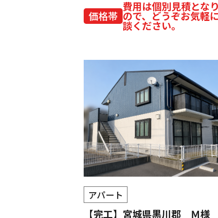
費用は個別見積とな
価格帯
ので、どうぞお気軽
談ください。
アパート
【完工】宮城県黒川郡 Ｍ様