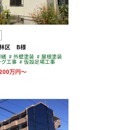
若林区 B様
修繕
外壁塗装
屋根塗装
ング工事
仮設足場工事
200万円～