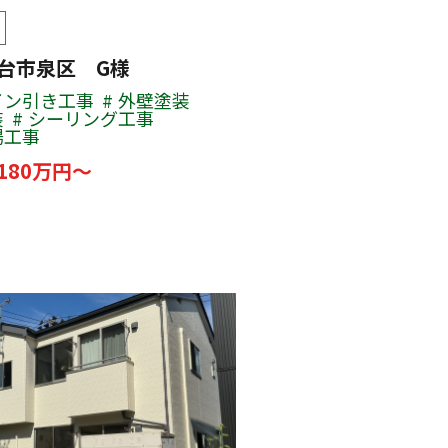
仙台市泉区 G様
イン引き工事
外壁塗装
装
シーリング工事
場工事
180万円～