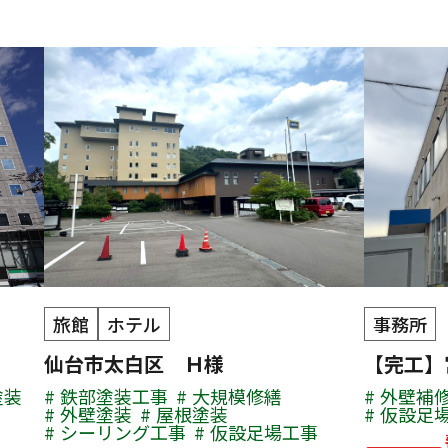
旅館
ホテル
事務所
仙台市太白区 Ｈ様
【完工】
塗装
鉄部塗装工事
大規模修繕
外壁補
外壁塗装
屋根塗装
仮設足
シーリング工事
仮設足場工事