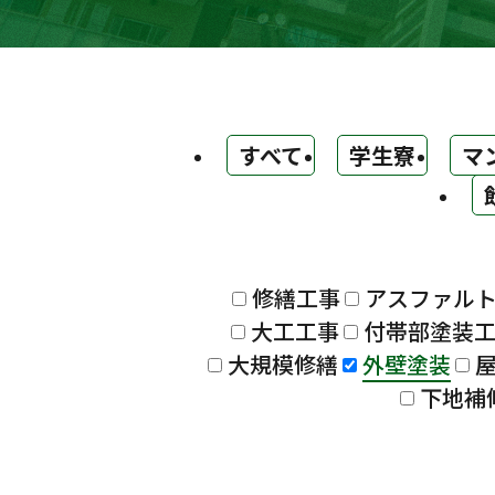
すべて
学生寮
マ
修繕工事
アスファル
大工工事
付帯部塗装
大規模修繕
外壁塗装
下地補