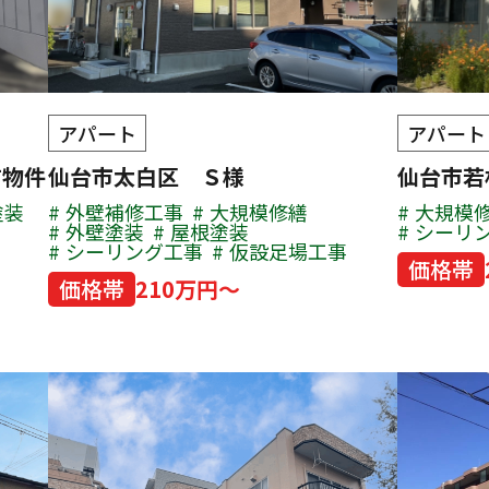
アパート
アパート
有物件
仙台市太白区 Ｓ様
仙台市
塗装
外壁補修工事
大規模修繕
大規模
外壁塗装
屋根塗装
シーリ
シーリング工事
仮設足場工事
価格帯
価格帯
210万円～