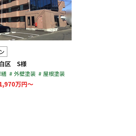
ン
太白区 S様
修繕
外壁塗装
屋根塗装
1,970万円～