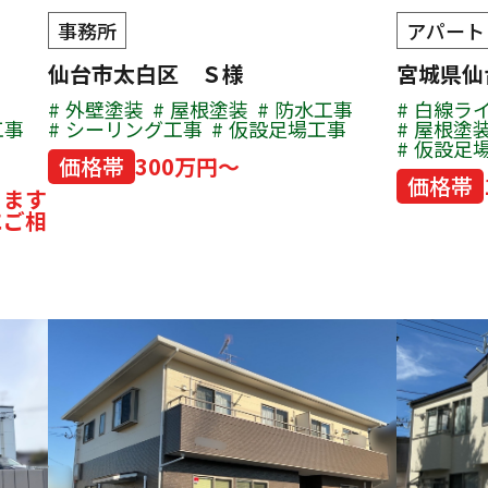
事務所
アパート
仙台市太白区 Ｓ様
宮城県
外壁塗装
屋根塗装
防水工事
白線ラ
工事
シーリング工事
仮設足場工事
屋根塗
仮設足
価格帯
300万円～
価格帯
ります
にご相