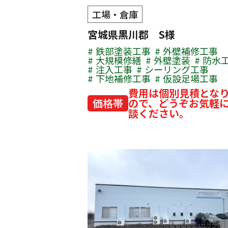
工場・倉庫
宮城県黒川郡 S様
鉄部塗装工事
外壁補修工事
大規模修繕
外壁塗装
防水
注入工事
シーリング工事
下地補修工事
仮設足場工事
費用は個別見積とな
価格帯
ので、どうぞお気軽
談ください。