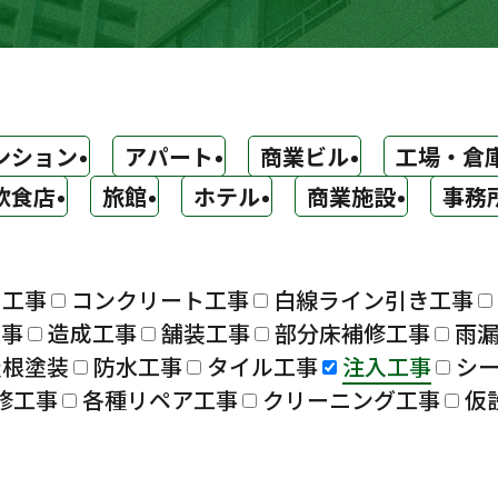
ンション
アパート
商業ビル
工場・倉
飲食店
旅館
ホテル
商業施設
事務
ト工事
コンクリート工事
白線ライン引き工事
工事
造成工事
舗装工事
部分床補修工事
雨
屋根塗装
防水工事
タイル工事
注入工事
シ
修工事
各種リペア工事
クリーニング工事
仮