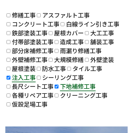
修繕工事
アスファルト工事
コンクリート工事
白線ライン引き工事
鉄部塗装工事
屋根カバー
大工工事
付帯部塗装工事
造成工事
舗装工事
部分床補修工事
雨漏り修繕工事
外壁補修工事
大規模修繕
外壁塗装
屋根塗装
防水工事
タイル工事
注入工事
シーリング工事
長尺シート工事
下地補修工事
各種リペア工事
クリーニング工事
仮設足場工事