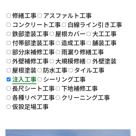
修繕工事
アスファルト工事
コンクリート工事
白線ライン引き工事
鉄部塗装工事
屋根カバー
大工工事
付帯部塗装工事
造成工事
舗装工事
部分床補修工事
雨漏り修繕工事
外壁補修工事
大規模修繕
外壁塗装
屋根塗装
防水工事
タイル工事
注入工事
シーリング工事
長尺シート工事
下地補修工事
各種リペア工事
クリーニング工事
仮設足場工事