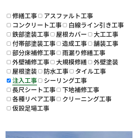
修繕工事
アスファルト工事
コンクリート工事
白線ライン引き工事
鉄部塗装工事
屋根カバー
大工工事
付帯部塗装工事
造成工事
舗装工事
部分床補修工事
雨漏り修繕工事
外壁補修工事
大規模修繕
外壁塗装
屋根塗装
防水工事
タイル工事
注入工事
シーリング工事
長尺シート工事
下地補修工事
各種リペア工事
クリーニング工事
仮設足場工事