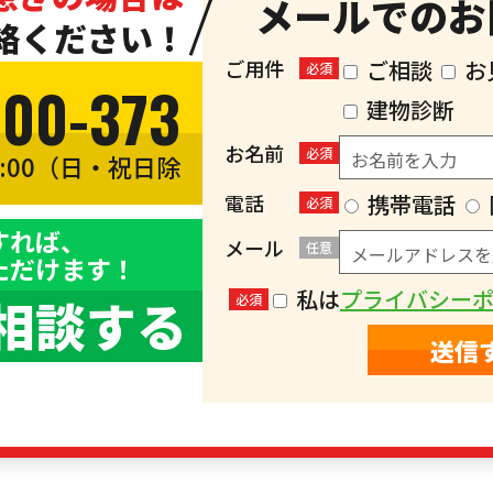
メールでのお
絡ください！
ご用件
ご相談
お
必須
300-373
建物診断
お名前
必須
8:00（日・祝日除
）
電話
携帯電話
必須
すれば、
メール
任意
ただけます！
私は
プライバシー
相談する
必須