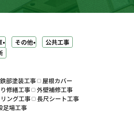
庫
その他
公共工事
所
鉄部塗装工事
屋根カバー
漏り修繕工事
外壁補修工事
ーリング工事
長尺シート工事
設足場工事