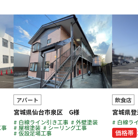
アパート
飲食店
宮城県仙台市泉区 G様
宮城県登
白線ライン引き工事
外壁塗装
白線ラ
工事
屋根塗装
シーリング工事
価格帯
仮設足場工事