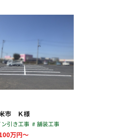
米市 Ｋ様
イン引き工事
舗装工事
100万円～