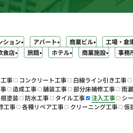
ンション
アパート
商業ビル
工場・倉
飲食店
旅館
ホテル
商業施設
事務
ト工事
コンクリート工事
白線ライン引き工事
工事
造成工事
舗装工事
部分床補修工事
雨
屋根塗装
防水工事
タイル工事
注入工事
シ
修工事
各種リペア工事
クリーニング工事
仮