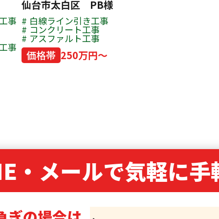
仙台市太白区 PB様
工事
白線ライン引き工事
コンクリート工事
アスファルト工事
工事
価格帯
250万円～
NE・
メールで気軽に手
急ぎの場合は