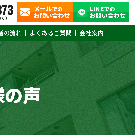
373
メール
LINE
での
での
お問い合わせ
お問い合わせ
除く）
繕の流れ
よくあるご質問
会社案内
様の声