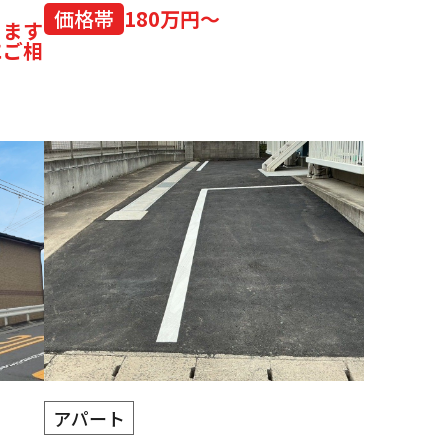
価格帯
180万円～
ります
にご相
アパート