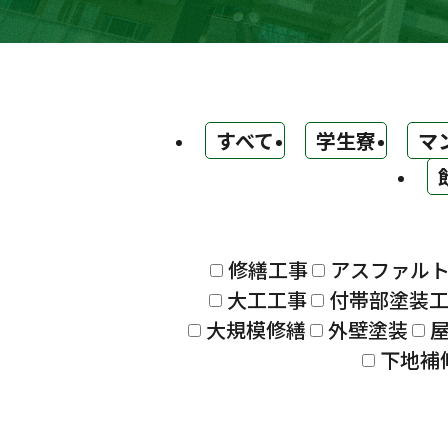
すべて
学生寮
マ
修繕工事
アスファル
大工工事
付帯部塗装
大規模修繕
外壁塗装
下地補