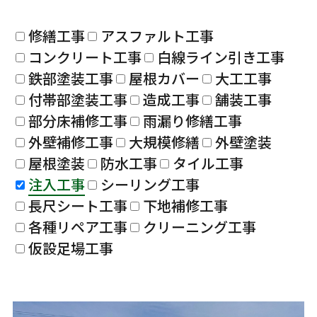
修繕工事
アスファルト工事
コンクリート工事
白線ライン引き工事
鉄部塗装工事
屋根カバー
大工工事
付帯部塗装工事
造成工事
舗装工事
部分床補修工事
雨漏り修繕工事
外壁補修工事
大規模修繕
外壁塗装
屋根塗装
防水工事
タイル工事
注入工事
シーリング工事
長尺シート工事
下地補修工事
各種リペア工事
クリーニング工事
仮設足場工事