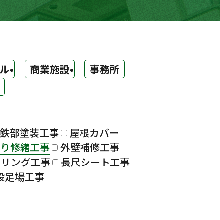
ル
商業施設
事務所
鉄部塗装工事
屋根カバー
漏り修繕工事
外壁補修工事
ーリング工事
長尺シート工事
設足場工事