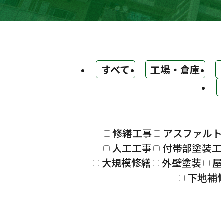
すべて
工場・倉庫
修繕工事
アスファル
大工工事
付帯部塗装
大規模修繕
外壁塗装
下地補