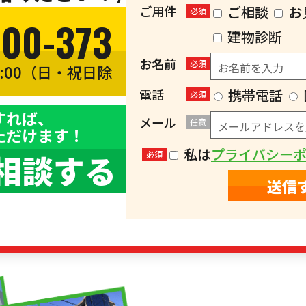
ご用件
ご相談
お
必須
300-373
建物診断
お名前
必須
8:00（日・祝日除
）
電話
携帯電話
必須
すれば、
メール
任意
ただけます！
私は
プライバシー
相談する
必須