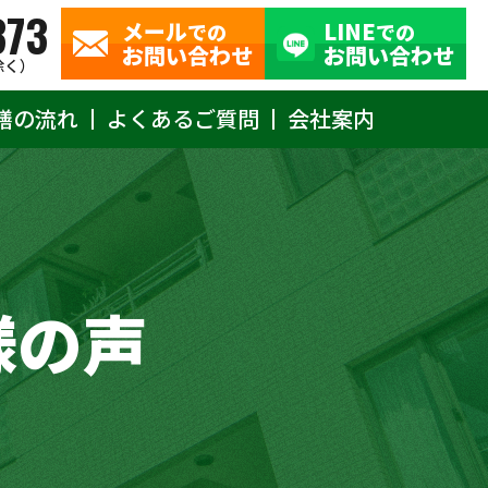
373
メール
LINE
での
での
お問い合わせ
お問い合わせ
除く）
繕の流れ
よくあるご質問
会社案内
様の声