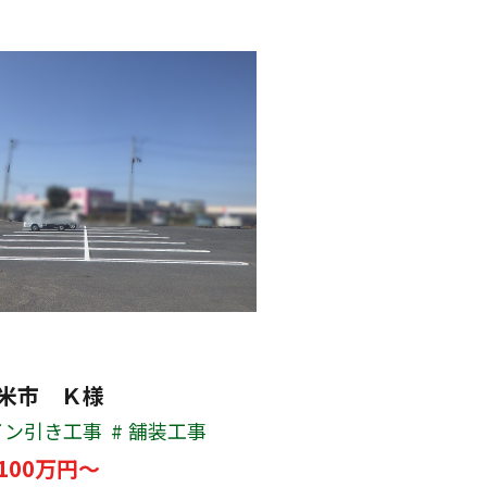
米市 Ｋ様
イン引き工事
舗装工事
100万円～