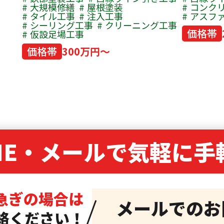
大規模修繕
屋根塗装
コンク
タイル工事
注入工事
アスフ
シーリング工事
クリーニング工事
価格帯
仮設足場工事
価格帯
300万円～
NE・
メールで気軽に手
急ぎの場合は
メールでのお
絡ください！