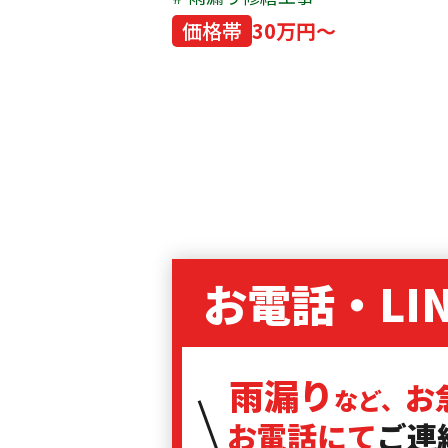
価格帯
30万円～
お電話・LI
雨漏り
お
など、
お電話にて
ご連