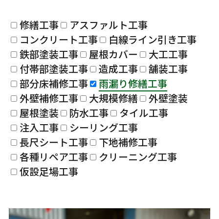
修繕工事
アスファルト工事
コンクリート工事
白線ライン引き工事
鉄部塗装工事
屋根カバー
大工工事
付帯部塗装工事
造成工事
舗装工事
部分床補修工事
雨漏り修繕工事
外壁補修工事
大規模修繕
外壁塗装
屋根塗装
防水工事
タイル工事
注入工事
シーリング工事
長尺シート工事
下地補修工事
各種リペア工事
クリーニング工事
仮設足場工事