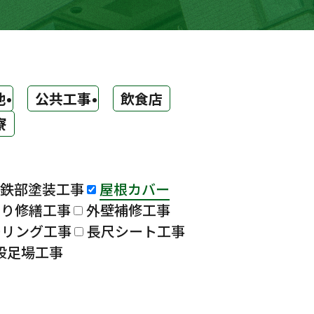
他
公共工事
飲食店
寮
鉄部塗装工事
屋根カバー
漏り修繕工事
外壁補修工事
ーリング工事
長尺シート工事
設足場工事