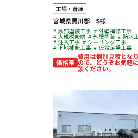
工場・倉庫
宮城県黒川郡 S様
鉄部塗装工事
外壁補修工事
大規模修繕
外壁塗装
防水
注入工事
シーリング工事
下地補修工事
仮設足場工事
費用は個別見積とな
価格帯
ので、どうぞお気軽
談ください。