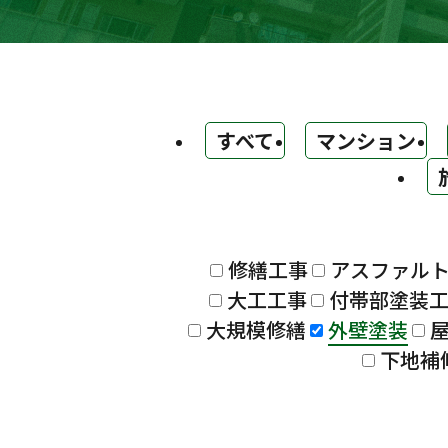
すべて
マンション
修繕工事
アスファル
大工工事
付帯部塗装
大規模修繕
外壁塗装
下地補