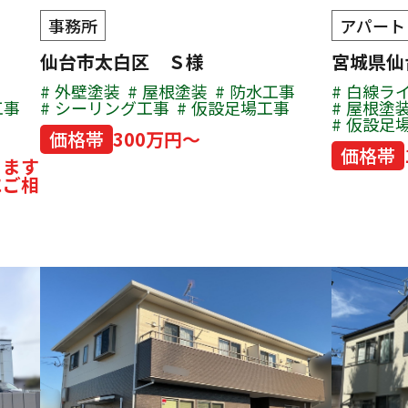
事務所
アパート
仙台市太白区 Ｓ様
宮城県
外壁塗装
屋根塗装
防水工事
白線ラ
工事
シーリング工事
仮設足場工事
屋根塗
仮設足
価格帯
300万円～
価格帯
ります
にご相