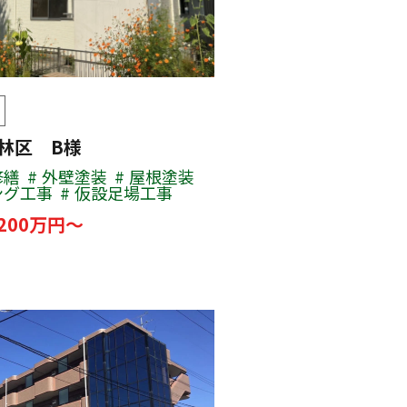
若林区 B様
修繕
外壁塗装
屋根塗装
ング工事
仮設足場工事
200万円～