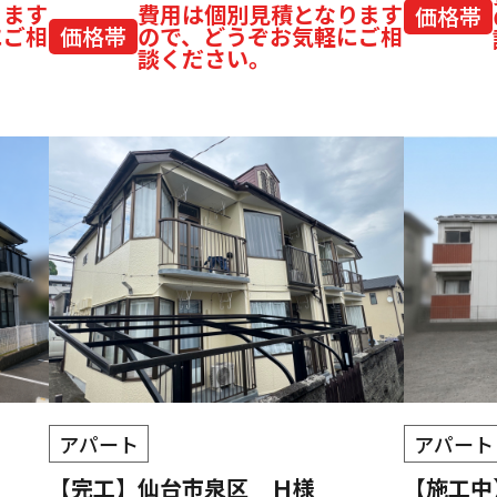
ります
費用は個別見積となります
価格帯
にご相
価格帯
ので、どうぞお気軽にご相
談ください。
アパート
アパート
【完工】仙台市泉区 Ｈ様
【施工中