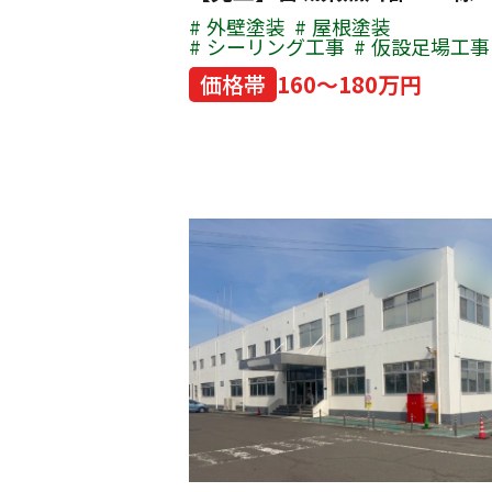
外壁塗装
屋根塗装
シーリング工事
仮設足場工事
価格帯
160～180万円