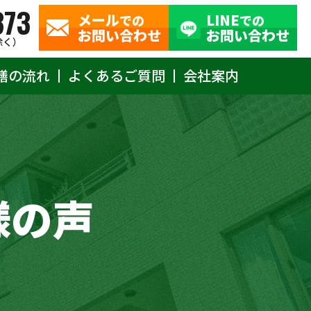
373
メール
LINE
での
での
お問い合わせ
お問い合わせ
除く）
繕の流れ
よくあるご質問
会社案内
様の声