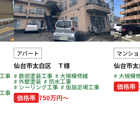
アパート
マンショ
仙台市太白区 Ｔ様
仙台市
工事
鉄部塗装工事
大規模修繕
大規模
外壁塗装
防水工事
価格帯
シーリング工事
仮設足場工事
工事
価格帯
750万円～