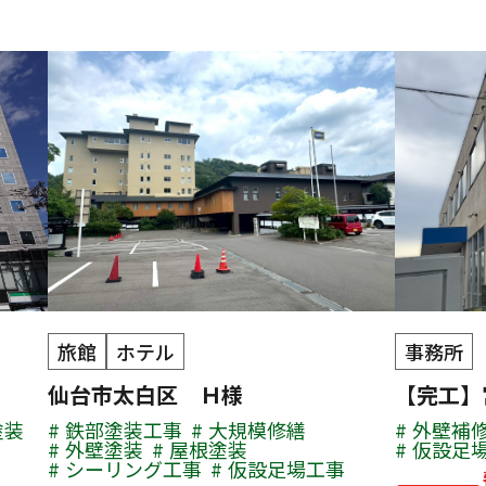
旅館
ホテル
事務所
仙台市太白区 Ｈ様
【完工】
塗装
鉄部塗装工事
大規模修繕
外壁補
外壁塗装
屋根塗装
仮設足
シーリング工事
仮設足場工事