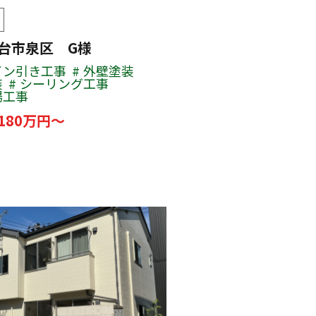
仙台市泉区 G様
イン引き工事
外壁塗装
装
シーリング工事
場工事
180万円～