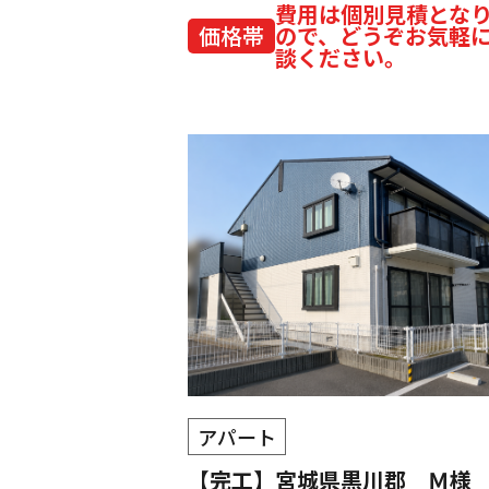
費用は個別見積とな
価格帯
ので、どうぞお気軽
談ください。
アパート
【完工】宮城県黒川郡 Ｍ様