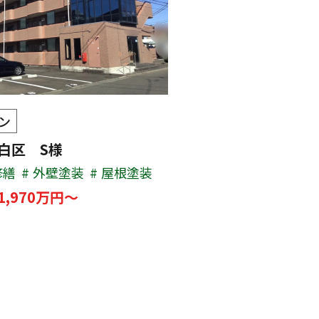
ン
太白区 S様
修繕
外壁塗装
屋根塗装
1,970万円～