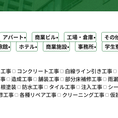
アパート
商業ビル
工場・倉庫
その
旅館
ホテル
商業施設
事務所
学生
ト工事
コンクリート工事
白線ライン引き工事
工事
造成工事
舗装工事
部分床補修工事
雨
屋根塗装
防水工事
タイル工事
注入工事
シ
修工事
各種リペア工事
クリーニング工事
仮