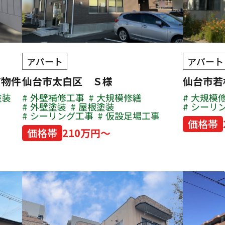
アパート
アパート
有物件
仙台市太白区 Ｓ様
仙台市
塗装
外壁補修工事
大規模修繕
大規模
外壁塗装
屋根塗装
シーリ
シーリング工事
仮設足場工事
価格帯
価格帯
210万円～