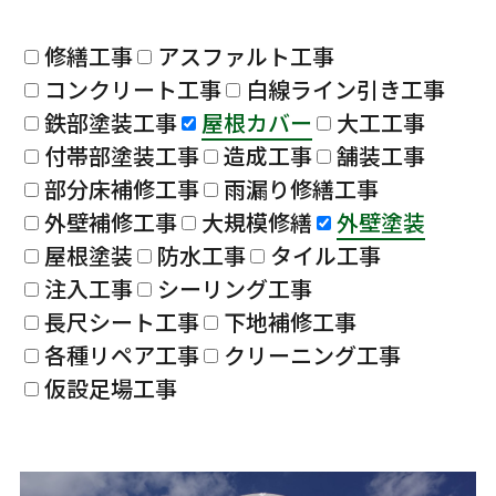
修繕工事
アスファルト工事
コンクリート工事
白線ライン引き工事
鉄部塗装工事
屋根カバー
大工工事
付帯部塗装工事
造成工事
舗装工事
部分床補修工事
雨漏り修繕工事
外壁補修工事
大規模修繕
外壁塗装
屋根塗装
防水工事
タイル工事
注入工事
シーリング工事
長尺シート工事
下地補修工事
各種リペア工事
クリーニング工事
仮設足場工事