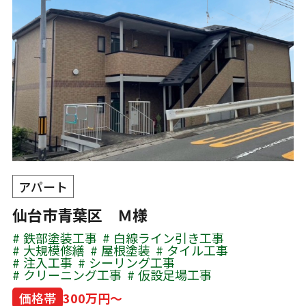
アパート
仙台市青葉区 Ｍ様
鉄部塗装工事
白線ライン引き工事
大規模修繕
屋根塗装
タイル工事
注入工事
シーリング工事
クリーニング工事
仮設足場工事
価格帯
300万円～