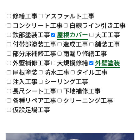
修繕工事
アスファルト工事
コンクリート工事
白線ライン引き工事
鉄部塗装工事
屋根カバー
大工工事
付帯部塗装工事
造成工事
舗装工事
部分床補修工事
雨漏り修繕工事
外壁補修工事
大規模修繕
外壁塗装
屋根塗装
防水工事
タイル工事
注入工事
シーリング工事
長尺シート工事
下地補修工事
各種リペア工事
クリーニング工事
仮設足場工事