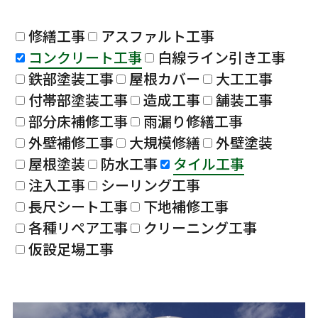
修繕工事
アスファルト工事
コンクリート工事
白線ライン引き工事
鉄部塗装工事
屋根カバー
大工工事
付帯部塗装工事
造成工事
舗装工事
部分床補修工事
雨漏り修繕工事
外壁補修工事
大規模修繕
外壁塗装
屋根塗装
防水工事
タイル工事
注入工事
シーリング工事
長尺シート工事
下地補修工事
各種リペア工事
クリーニング工事
仮設足場工事