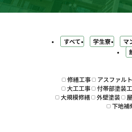
すべて
学生寮
マ
修繕工事
アスファル
大工工事
付帯部塗装
大規模修繕
外壁塗装
下地補