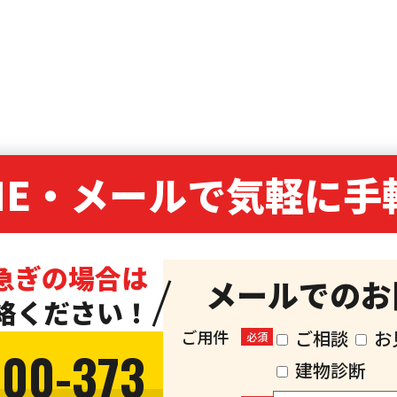
NE・
メールで気軽に手
急ぎの場合は
メールでのお
絡ください！
ご用件
ご相談
お
必須
300-373
建物診断