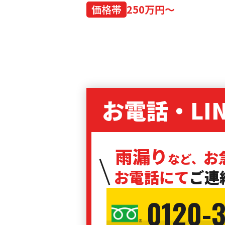
価格帯
250万円～
お電話・LI
雨漏り
お
など、
お電話にて
ご連
0120-