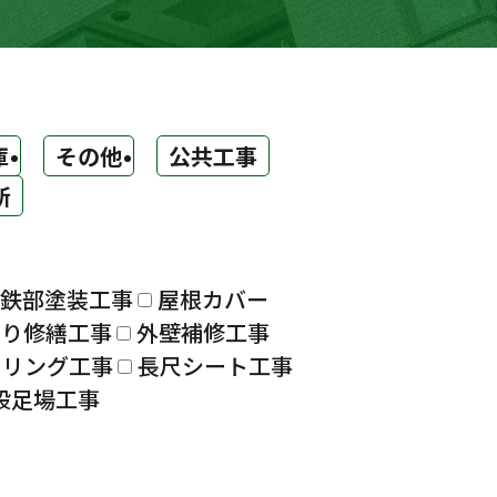
庫
その他
公共工事
所
鉄部塗装工事
屋根カバー
漏り修繕工事
外壁補修工事
ーリング工事
長尺シート工事
設足場工事