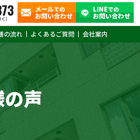
373
メール
LINE
での
での
お問い合わせ
お問い合わせ
除く）
繕の流れ
よくあるご質問
会社案内
様の声