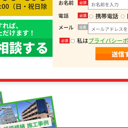
お名前
必須
8:00（日・祝日除
）
電話
携帯電話
必須
すれば、
メール
任意
ただけます！
私は
プライバシー
相談する
必須