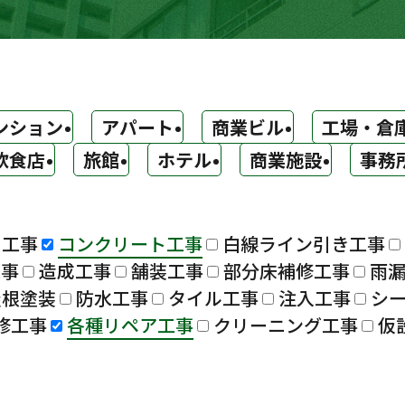
ンション
アパート
商業ビル
工場・倉
飲食店
旅館
ホテル
商業施設
事務
ト工事
コンクリート工事
白線ライン引き工事
工事
造成工事
舗装工事
部分床補修工事
雨
屋根塗装
防水工事
タイル工事
注入工事
シ
修工事
各種リペア工事
クリーニング工事
仮