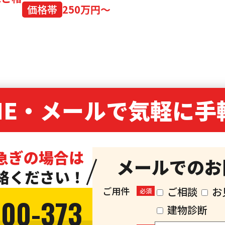
価格帯
250万円～
NE・
メールで気軽に手
急ぎの場合は
メールでのお
絡ください！
ご用件
ご相談
お
必須
300-373
建物診断