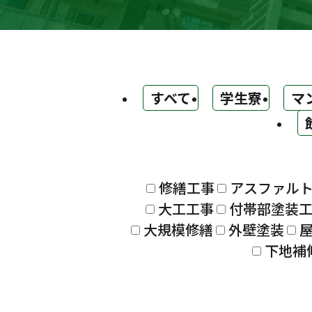
すべて
学生寮
マ
修繕工事
アスファル
大工工事
付帯部塗装
大規模修繕
外壁塗装
下地補