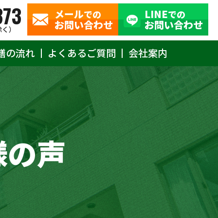
373
メール
LINE
での
での
お問い合わせ
お問い合わせ
除く）
繕の流れ
よくあるご質問
会社案内
様の声