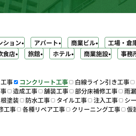
ンション
アパート
商業ビル
工場・倉
飲食店
旅館
ホテル
商業施設
事務
ト工事
コンクリート工事
白線ライン引き工事
工事
造成工事
舗装工事
部分床補修工事
雨
屋根塗装
防水工事
タイル工事
注入工事
シ
修工事
各種リペア工事
クリーニング工事
仮