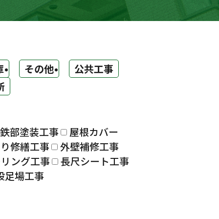
庫
その他
公共工事
所
鉄部塗装工事
屋根カバー
漏り修繕工事
外壁補修工事
ーリング工事
長尺シート工事
設足場工事