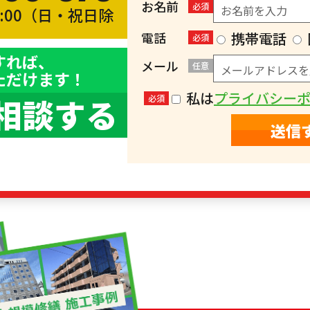
お名前
必須
8:00（日・祝日除
）
電話
携帯電話
必須
すれば、
メール
任意
ただけます！
私は
プライバシー
相談する
必須