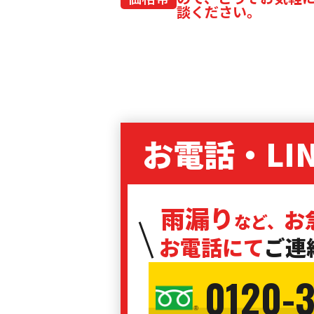
談ください。
お電話・LI
雨漏り
お
など、
お電話にて
ご連
0120-