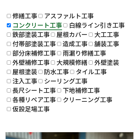
修繕工事
アスファルト工事
コンクリート工事
白線ライン引き工事
鉄部塗装工事
屋根カバー
大工工事
付帯部塗装工事
造成工事
舗装工事
部分床補修工事
雨漏り修繕工事
外壁補修工事
大規模修繕
外壁塗装
屋根塗装
防水工事
タイル工事
注入工事
シーリング工事
長尺シート工事
下地補修工事
各種リペア工事
クリーニング工事
仮設足場工事