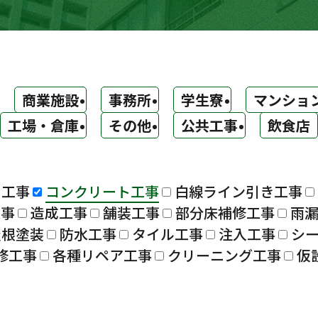
商業施設
事務所
学生寮
マンショ
工場・倉庫
その他
公共工事
飲食店
ト工事
コンクリート工事
白線ライン引き工事
工事
造成工事
舗装工事
部分床補修工事
雨
屋根塗装
防水工事
タイル工事
注入工事
シ
修工事
各種リペア工事
クリーニング工事
仮