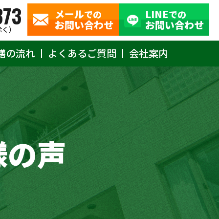
373
メール
LINE
での
での
お問い合わせ
お問い合わせ
除く）
繕の流れ
よくあるご質問
会社案内
様の声