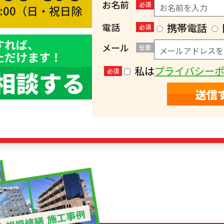
お名前
必須
8:00（日・祝日除
）
電話
携帯電話
必須
すれば、
メール
任意
ただけます！
私は
プライバシー
相談する
必須