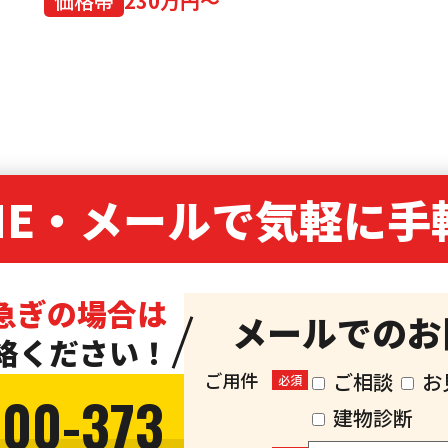
価格帯
230万円～
NE・
メールで気軽に手
急ぎの場合は
メールでのお
絡ください！
ご用件
ご相談
お
必須
300-373
建物診断