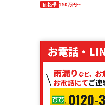
価格帯
250万円～
お電話・LI
雨漏り
お
など、
お電話にて
ご連
0120-