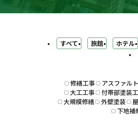
すべて
旅館
ホテル
修繕工事
アスファル
大工工事
付帯部塗装
大規模修繕
外壁塗装
下地補