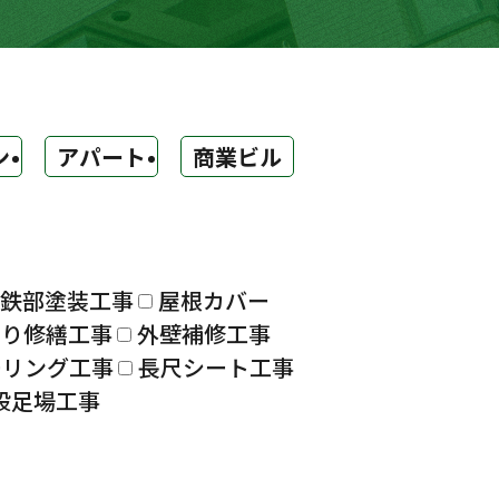
ン
アパート
商業ビル
鉄部塗装工事
屋根カバー
漏り修繕工事
外壁補修工事
ーリング工事
長尺シート工事
設足場工事