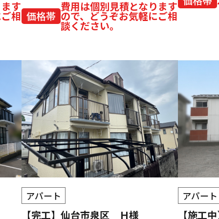
価格帯
ります
費用は個別見積となります
にご相
価格帯
ので、どうぞお気軽にご相
談ください。
アパート
アパート
【完工】仙台市泉区 Ｈ様
【施工中