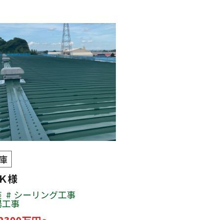
庫
 Ｋ様
装
シーリング工事
場工事