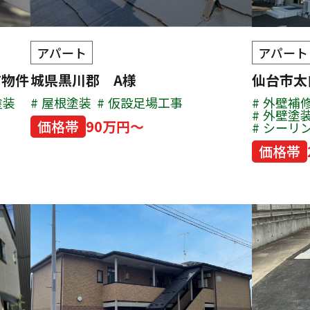
アパート
アパート
有物件
城県黒川郡 A様
仙台市
塗装
屋根塗装
仮設足場工事
外壁補
外壁塗
価格帯
90万円～
シーリ
価格帯