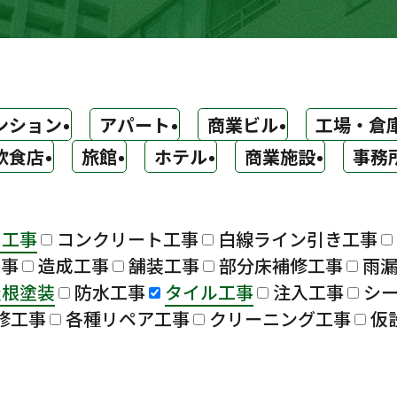
ンション
アパート
商業ビル
工場・倉
飲食店
旅館
ホテル
商業施設
事務
ト工事
コンクリート工事
白線ライン引き工事
工事
造成工事
舗装工事
部分床補修工事
雨
屋根塗装
防水工事
タイル工事
注入工事
シ
修工事
各種リペア工事
クリーニング工事
仮