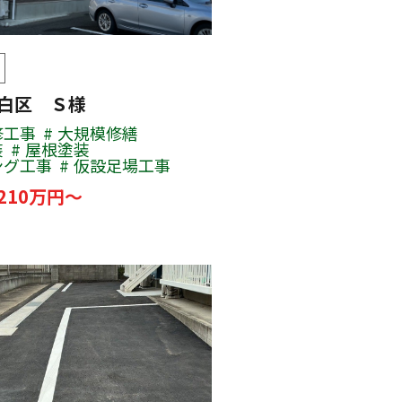
太白区 Ｓ様
修工事
大規模修繕
装
屋根塗装
ング工事
仮設足場工事
210万円～