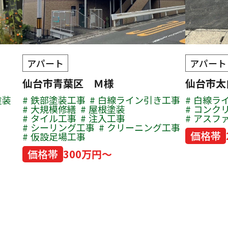
アパート
アパート
仙台市青葉区 Ｍ様
仙台市太
塗装
鉄部塗装工事
白線ライン引き工事
白線ラ
大規模修繕
屋根塗装
コンク
タイル工事
注入工事
アスフ
シーリング工事
クリーニング工事
価格帯
仮設足場工事
価格帯
300万円～