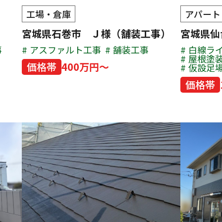
工場・倉庫
アパート
宮城県石巻市 Ｊ様（舗装工事）
宮城県
事
アスファルト工事
舗装工事
白線ラ
屋根塗
価格帯
400万円～
仮設足
価格帯