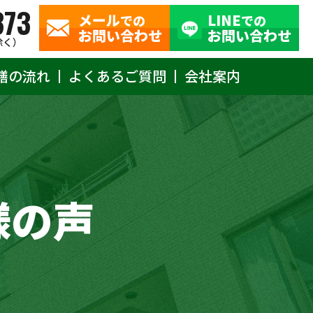
373
メール
LINE
での
での
お問い合わせ
お問い合わせ
除く）
繕の流れ
よくあるご質問
会社案内
様の声