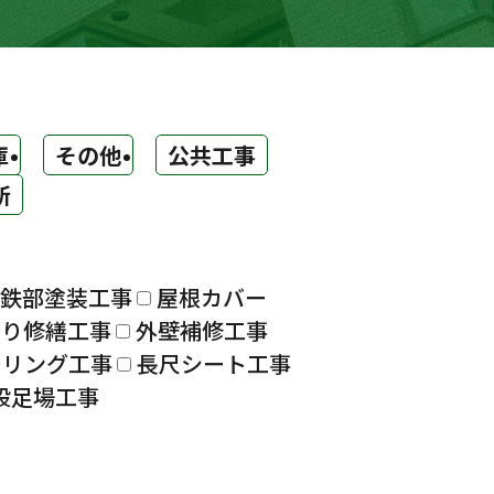
庫
その他
公共工事
所
鉄部塗装工事
屋根カバー
漏り修繕工事
外壁補修工事
ーリング工事
長尺シート工事
設足場工事