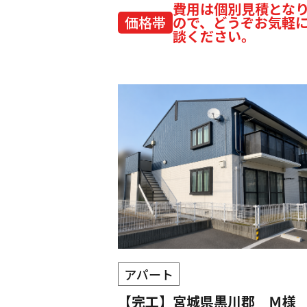
費用は個別見積とな
価格帯
ので、どうぞお気軽
談ください。
アパート
【完工】宮城県黒川郡 Ｍ様