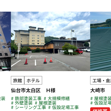
旅館
ホテル
工場・倉
仙台市太白区 Ｈ様
大崎市
塗装
鉄部塗装工事
大規模修繕
屋根塗
外壁塗装
屋根塗装
仮設足
シーリング工事
仮設足場工事