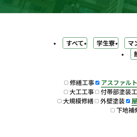
すべて
学生寮
マ
修繕工事
アスファル
大工工事
付帯部塗装
大規模修繕
外壁塗装
下地補