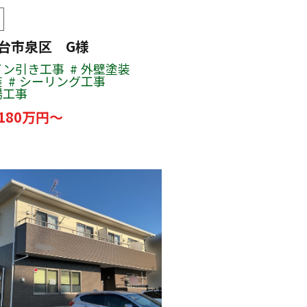
仙台市泉区 G様
イン引き工事
外壁塗装
装
シーリング工事
場工事
180万円～