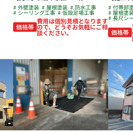
外壁塗装
屋根塗装
防水工事
付帯部
シーリング工事
仮設足場工事
屋根塗
長尺シ
費用は個別見積となります
価格帯
ので、どうぞお気軽にご相
価格帯
談ください。