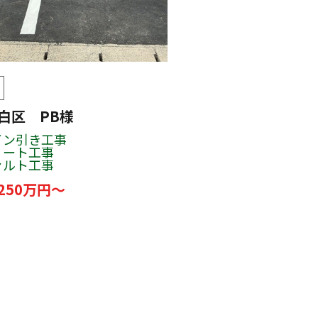
白区 PB様
イン引き工事
リート工事
ァルト工事
250万円～