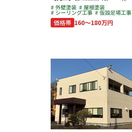
外壁塗装
屋根塗装
シーリング工事
仮設足場工事
価格帯
160～180万円