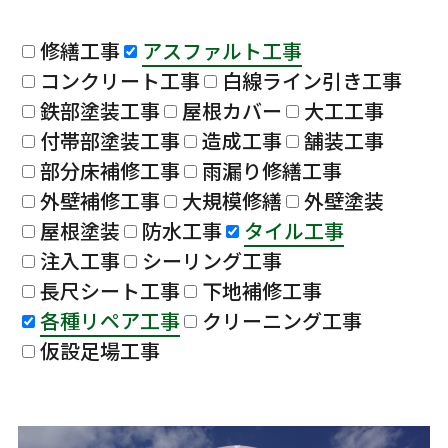
修繕工事
アスファルト工事
コンクリート工事
白線ライン引き工事
鉄部塗装工事
屋根カバー
大工工事
付帯部塗装工事
造成工事
舗装工事
部分床補修工事
雨漏り修繕工事
外壁補修工事
大規模修繕
外壁塗装
屋根塗装
防水工事
タイル工事
注入工事
シーリング工事
長尺シート工事
下地補修工事
各種リペア工事
クリーニング工事
仮設足場工事