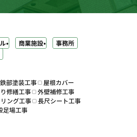
ル
商業施設
事務所
鉄部塗装工事
屋根カバー
漏り修繕工事
外壁補修工事
ーリング工事
長尺シート工事
設足場工事