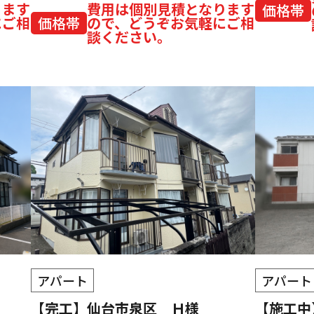
ります
費用は個別見積となります
価格帯
にご相
価格帯
ので、どうぞお気軽にご相
談ください。
アパート
アパート
【完工】仙台市泉区 Ｈ様
【施工中