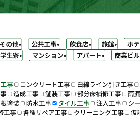
その他
公共工事
飲食店
旅館
ホテ
学生寮
マンション
アパート
商業ビル
ト工事
コンクリート工事
白線ライン引き工事
工事
造成工事
舗装工事
部分床補修工事
雨
屋根塗装
防水工事
タイル工事
注入工事
シ
修工事
各種リペア工事
クリーニング工事
仮