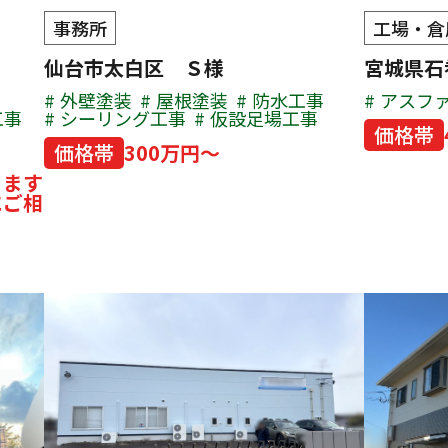
事務所
工場・倉
仙台市太白区 Ｓ様
宮城県石
外壁塗装
屋根塗装
防水工事
アスフ
工事
シーリング工事
仮設足場工事
価格帯
価格帯
300万円～
ります
にご相