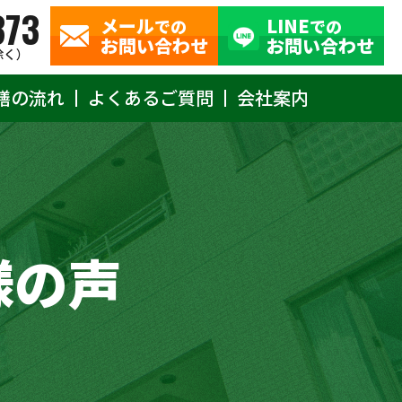
373
メール
LINE
での
での
お問い合わせ
お問い合わせ
除く）
繕の流れ
よくあるご質問
会社案内
様の声