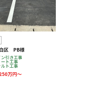
白区 PB様
イン引き工事
リート工事
ァルト工事
250万円～