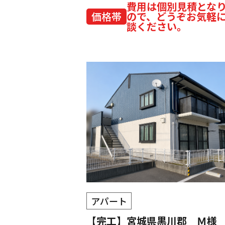
費用は個別見積とな
価格帯
ので、どうぞお気軽
談ください。
アパート
【完工】宮城県黒川郡 Ｍ様