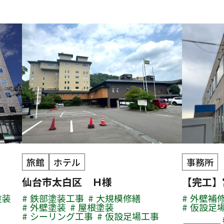
旅館
ホテル
事務所
仙台市太白区 Ｈ様
【完工】
塗装
鉄部塗装工事
大規模修繕
外壁補
外壁塗装
屋根塗装
仮設足
シーリング工事
仮設足場工事