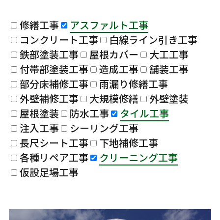
修繕工事
アスファルト工事
コンクリート工事
白線ライン引き工事
鉄部塗装工事
屋根カバー
大工工事
付帯部塗装工事
造成工事
舗装工事
部分床補修工事
雨漏り修繕工事
外壁補修工事
大規模修繕
外壁塗装
屋根塗装
防水工事
タイル工事
注入工事
シーリング工事
長尺シート工事
下地補修工事
各種リペア工事
クリーニング工事
仮設足場工事