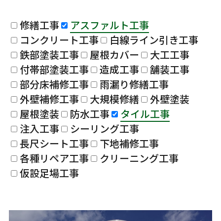
修繕工事
アスファルト工事
コンクリート工事
白線ライン引き工事
鉄部塗装工事
屋根カバー
大工工事
付帯部塗装工事
造成工事
舗装工事
部分床補修工事
雨漏り修繕工事
外壁補修工事
大規模修繕
外壁塗装
屋根塗装
防水工事
タイル工事
注入工事
シーリング工事
長尺シート工事
下地補修工事
各種リペア工事
クリーニング工事
仮設足場工事