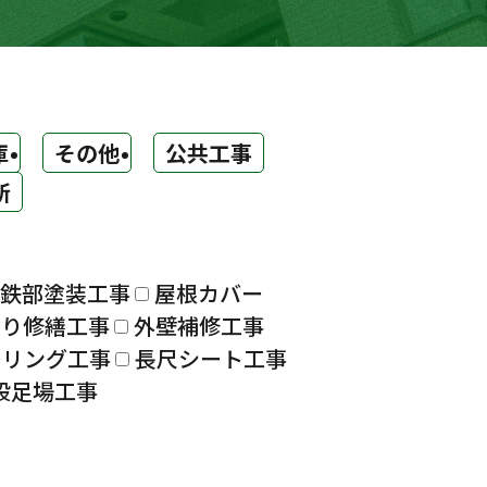
庫
その他
公共工事
所
鉄部塗装工事
屋根カバー
漏り修繕工事
外壁補修工事
ーリング工事
長尺シート工事
設足場工事