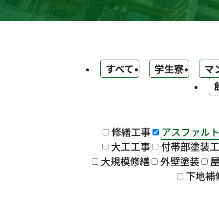
すべて
学生寮
マ
修繕工事
アスファル
大工工事
付帯部塗装
大規模修繕
外壁塗装
下地補