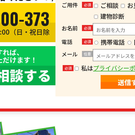
ご用件
ご相談
お
必須
300-373
建物診断
お名前
必須
8:00（日・祝日除
）
電話
携帯電話
必須
すれば、
メール
任意
ただけます！
私は
プライバシー
相談する
必須