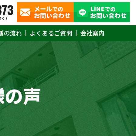
373
メール
LINE
での
での
お問い合わせ
お問い合わせ
除く）
繕の流れ
よくあるご質問
会社案内
様の声