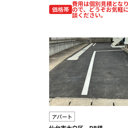
費用は個別見積とな
価格帯
ので、どうぞお気軽
談ください。
アパート
仙台市太白区 PB様