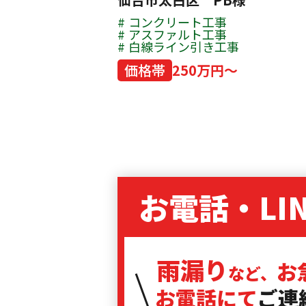
コンクリート工事
アスファルト工事
白線ライン引き工事
価格帯
250万円～
お電話・LI
雨漏り
お
など、
お電話にて
ご連