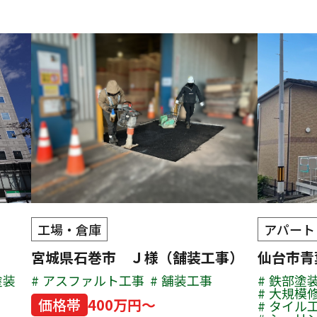
工場・倉庫
アパート
宮城県石巻市 Ｊ様（舗装工事）
仙台市
塗装
アスファルト工事
舗装工事
鉄部塗
大規模
価格帯
400万円～
タイル