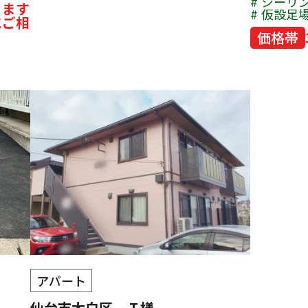
シーリ
ります
仮設足
にご相
価格帯
アパート
仙台市太白区 Ｉ様