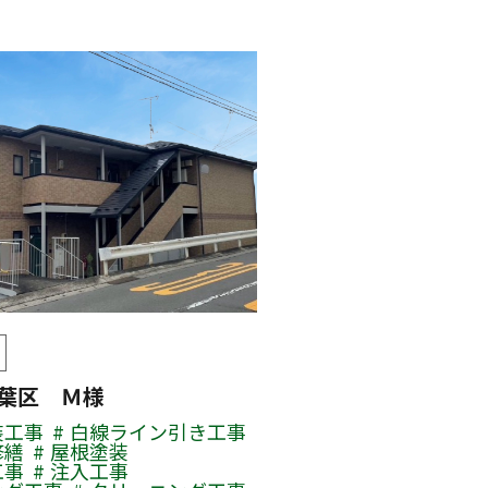
青葉区 Ｍ様
装工事
白線ライン引き工事
修繕
屋根塗装
工事
注入工事