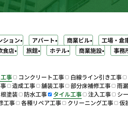
ンション
アパート
商業ビル
工場・倉
飲食店
旅館
ホテル
商業施設
事務
ト工事
コンクリート工事
白線ライン引き工事
工事
造成工事
舗装工事
部分床補修工事
雨
屋根塗装
防水工事
タイル工事
注入工事
シ
修工事
各種リペア工事
クリーニング工事
仮