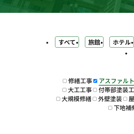
すべて
旅館
ホテル
修繕工事
アスファル
大工工事
付帯部塗装
大規模修繕
外壁塗装
下地補