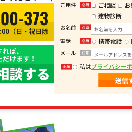
ご用件
ご相談
お
必須
300-373
建物診断
お名前
必須
8:00（日・祝日除
）
電話
携帯電話
必須
すれば、
メール
任意
ただけます！
私は
プライバシー
相談する
必須