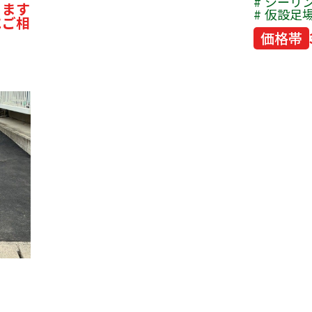
シーリ
ります
仮設足
にご相
価格帯