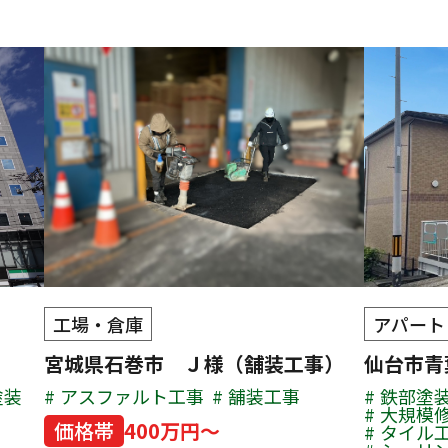
工場・倉庫
アパート
宮城県石巻市 Ｊ様（舗装工事）
仙台市
塗装
アスファルト工事
舗装工事
鉄部塗
大規模
価格帯
400万円～
タイル