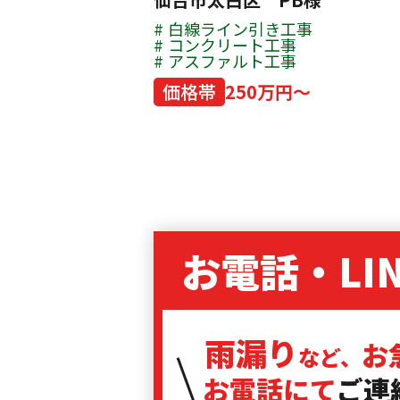
白線ライン引き工事
コンクリート工事
アスファルト工事
価格帯
250万円～
お電話・LI
雨漏り
お
など、
お電話にて
ご連