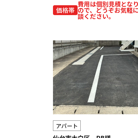
費用は個別見積とな
価格帯
ので、どうぞお気軽
談ください。
アパート
仙台市太白区 PB様