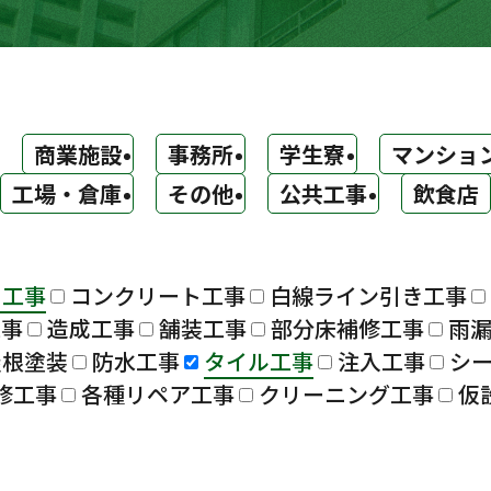
商業施設
事務所
学生寮
マンショ
工場・倉庫
その他
公共工事
飲食店
ト工事
コンクリート工事
白線ライン引き工事
工事
造成工事
舗装工事
部分床補修工事
雨
屋根塗装
防水工事
タイル工事
注入工事
シ
修工事
各種リペア工事
クリーニング工事
仮