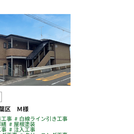
青葉区 Ｍ様
装工事
白線ライン引き工事
修繕
屋根塗装
工事
注入工事