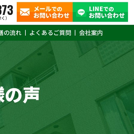
373
メール
LINE
での
での
お問い合わせ
お問い合わせ
除く）
繕の流れ
よくあるご質問
会社案内
様の声