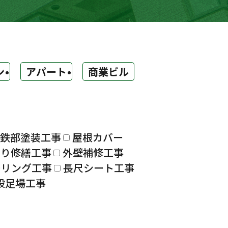
ン
アパート
商業ビル
鉄部塗装工事
屋根カバー
漏り修繕工事
外壁補修工事
ーリング工事
長尺シート工事
設足場工事