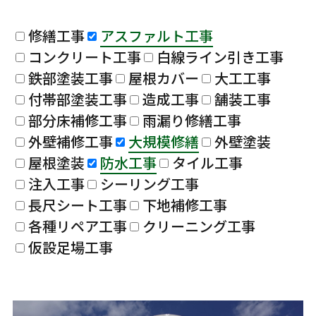
修繕工事
アスファルト工事
コンクリート工事
白線ライン引き工事
鉄部塗装工事
屋根カバー
大工工事
付帯部塗装工事
造成工事
舗装工事
部分床補修工事
雨漏り修繕工事
外壁補修工事
大規模修繕
外壁塗装
屋根塗装
防水工事
タイル工事
注入工事
シーリング工事
長尺シート工事
下地補修工事
各種リペア工事
クリーニング工事
仮設足場工事