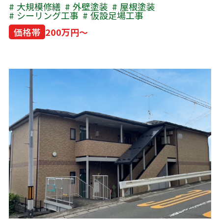
大規模修繕
外壁塗装
屋根塗装
シーリング工事
仮設足場工事
価格帯
200万円～