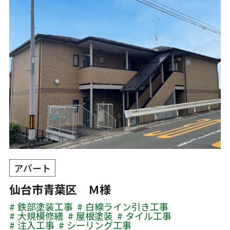
アパート
仙台市青葉区 Ｍ様
鉄部塗装工事
白線ライン引き工事
大規模修繕
屋根塗装
タイル工事
注入工事
シーリング工事