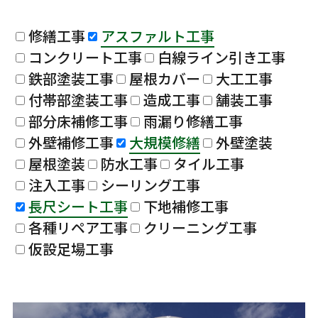
修繕工事
アスファルト工事
コンクリート工事
白線ライン引き工事
鉄部塗装工事
屋根カバー
大工工事
付帯部塗装工事
造成工事
舗装工事
部分床補修工事
雨漏り修繕工事
外壁補修工事
大規模修繕
外壁塗装
屋根塗装
防水工事
タイル工事
注入工事
シーリング工事
長尺シート工事
下地補修工事
各種リペア工事
クリーニング工事
仮設足場工事