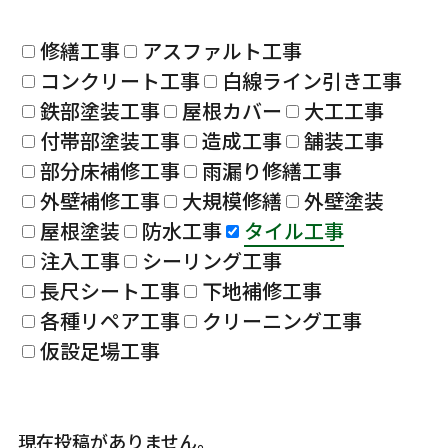
修繕工事
アスファルト工事
コンクリート工事
白線ライン引き工事
鉄部塗装工事
屋根カバー
大工工事
付帯部塗装工事
造成工事
舗装工事
部分床補修工事
雨漏り修繕工事
外壁補修工事
大規模修繕
外壁塗装
屋根塗装
防水工事
タイル工事
注入工事
シーリング工事
長尺シート工事
下地補修工事
各種リペア工事
クリーニング工事
仮設足場工事
現在投稿がありません。