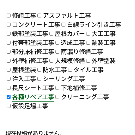
修繕工事
アスファルト工事
コンクリート工事
白線ライン引き工事
鉄部塗装工事
屋根カバー
大工工事
付帯部塗装工事
造成工事
舗装工事
部分床補修工事
雨漏り修繕工事
外壁補修工事
大規模修繕
外壁塗装
屋根塗装
防水工事
タイル工事
注入工事
シーリング工事
長尺シート工事
下地補修工事
各種リペア工事
クリーニング工事
仮設足場工事
現在投稿がありません。