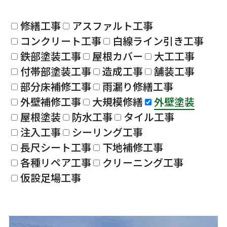
修繕工事
アスファルト工事
コンクリート工事
白線ライン引き工事
鉄部塗装工事
屋根カバー
大工工事
付帯部塗装工事
造成工事
舗装工事
部分床補修工事
雨漏り修繕工事
外壁補修工事
大規模修繕
外壁塗装
屋根塗装
防水工事
タイル工事
注入工事
シーリング工事
長尺シート工事
下地補修工事
各種リペア工事
クリーニング工事
仮設足場工事