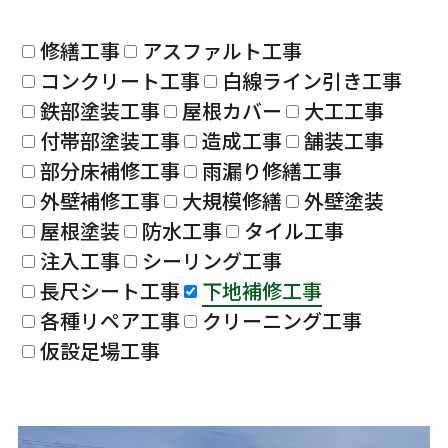
修繕工事
アスファルト工事
コンクリート工事
白線ライン引き工事
鉄部塗装工事
屋根カバー
大工工事
付帯部塗装工事
造成工事
舗装工事
部分床補修工事
雨漏り修繕工事
外壁補修工事
大規模修繕
外壁塗装
屋根塗装
防水工事
タイル工事
注入工事
シーリング工事
長尺シート工事
下地補修工事
各種リペア工事
クリーニング工事
仮設足場工事