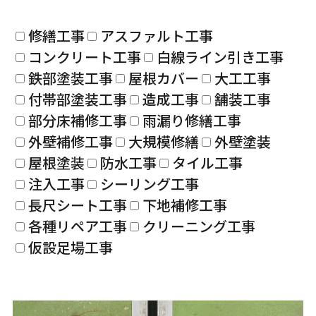
修繕工事
アスファルト工事
コンクリート工事
白線ライン引き工事
鉄部塗装工事
屋根カバー
大工工事
付帯部塗装工事
造成工事
舗装工事
部分床補修工事
雨漏り修繕工事
外壁補修工事
大規模修繕
外壁塗装
屋根塗装
防水工事
タイル工事
注入工事
シーリング工事
長尺シート工事
下地補修工事
各種リペア工事
クリーニング工事
仮設足場工事